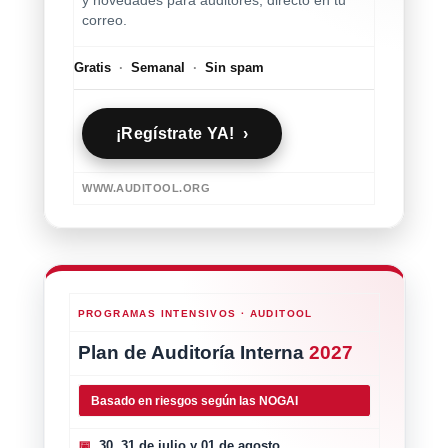
y novedades para auditores, directo en tu
correo.
Gratis
·
Semanal
·
Sin spam
¡Regístrate YA! ›
WWW.AUDITOOL.ORG
PROGRAMAS INTENSIVOS · AUDITOOL
Plan de Auditoría Interna
2027
Basado en riesgos según las NOGAI
📅
30, 31 de julio y 01 de agosto