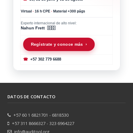
Virtual
·
16 h CPE
·
Material +300 págs
Experto internacional de alto nivel:
Nahun Frett 🇩🇴
Regístrate y conoce más ›
☎
+57 302 779 6688
DATOS DE CONTACTO
+57 60 1 6821701 - 6818530
+57 311 8666327 - 323 6964227
info@auditool.org