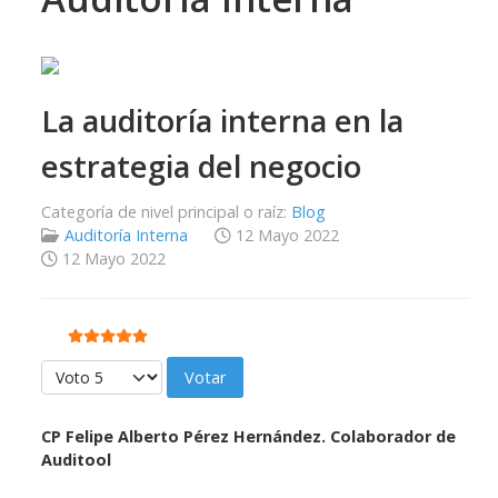
La auditoría interna en la
estrategia del negocio
Categoría de nivel principal o raíz:
Blog
Auditoría Interna
12 Mayo 2022
12 Mayo 2022
Ratio:
5
/
5
Por favor, vote
CP Felipe Alberto Pérez Hernández. Colaborador de
Auditool