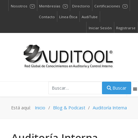
Nosotros
Membresías
Directorio
Certificaciones
Contacto
Línea Ética
AudiTube
Iniciar Sesión
Registrarse
Buscar
Buscar
Está aquí:
Inicio
Blog & Podcast
Auditoría Interna
Auditoría Interna