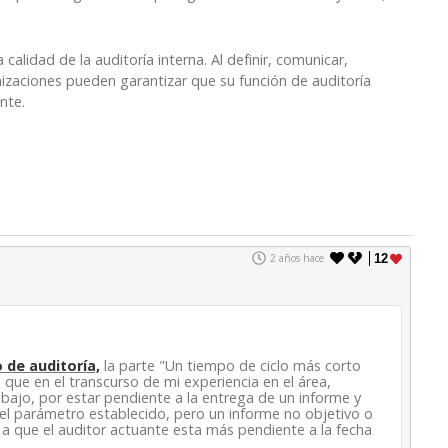
alidad de la auditoría interna. Al definir, comunicar,
nizaciones pueden garantizar que su función de auditoría
nte.
2 años hace
12
 de auditoría,
la parte "Un tiempo de ciclo más corto
a que en el transcurso de mi experiencia en el área,
abajo, por estar pendiente a la entrega de un informe y
l parámetro establecido, pero un informe no objetivo o
o a que el auditor actuante esta más pendiente a la fecha