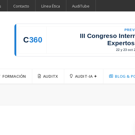
s
Contacto
Línea Ética
AudiTube
PREV
III Congreso Inter
C
360
Expertos
22 y 23 oct
FORMACIÓN
AUDITX
AUDIT-IA ✦
BLOG & P
a