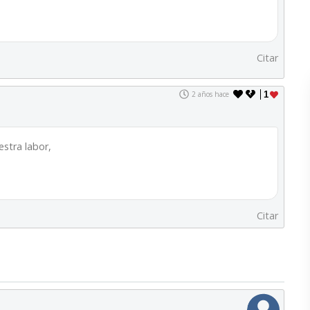
Citar
2 años hace
1
estra labor,
Citar