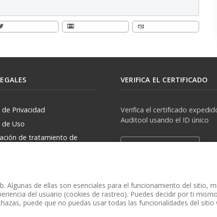
LEGALES
VERIFICA EL CERTIFICADO
a de Privacidad
Verifica el certificado expedid
Auditool usando el ID único
a de Uso
zación de tratamiento de
Verificar Certificado
rsonales
. Algunas de ellas son esenciales para el funcionamiento del sitio, 
eriencia del usuario (cookies de rastreo). Puedes decidir por ti mismo 
chazas, puede que no puedas usar todas las funcionalidades del sitio