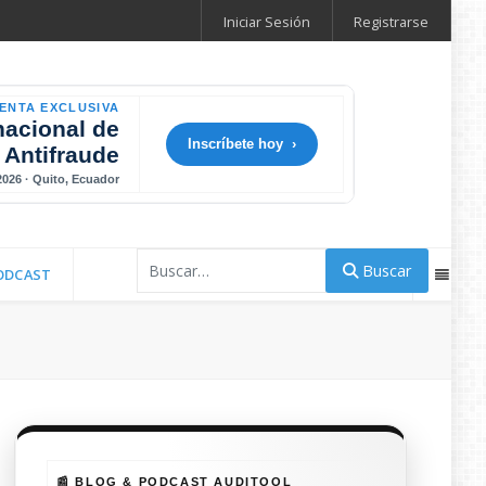
Iniciar Sesión
Registrarse
ENTA EXCLUSIVA
nacional de
Inscríbete hoy ›
 Antifraude
 2026 · Quito, Ecuador
Buscar
Buscar
ODCAST
📰 BLOG & PODCAST AUDITOOL