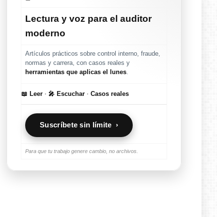
Lectura y voz para el auditor
moderno
Artículos prácticos sobre control interno, fraude,
normas y carrera, con casos reales y
herramientas que aplicas el lunes
.
📖 Leer
·
🎤 Escuchar
·
Casos reales
Suscríbete sin límite ›
Para que tu trabajo genere cambio, no archivos.