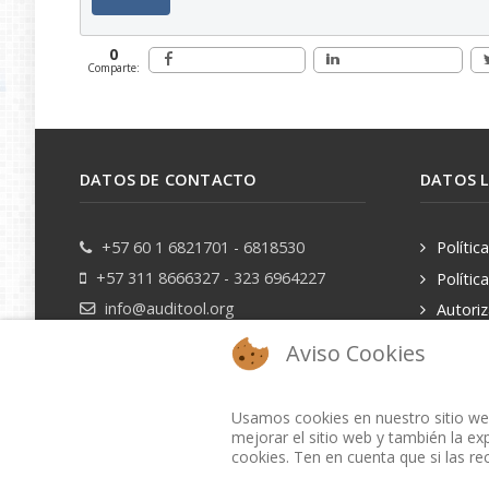
0
Comparte:
DATOS DE CONTACTO
DATOS 
+57 60 1 6821701 - 6818530
Polític
+57 311 8666327 - 323 6964227
Polític
info@auditool.org
Autori
datos pe
Bogotá, Colombia
Aviso Cookies
Usamos cookies en nuestro sitio web
mejorar el sitio web y también la exp
cookies. Ten en cuenta que si las re