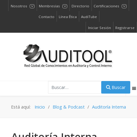
Nosotros
Membresías
Directorio
Certificaciones
Contacto
Línea Ética
AudiTube
Iniciar Sesión
Registrarse
Buscar
Buscar
Está aquí:
Inicio
Blog & Podcast
Auditoría Interna
Auditoría Interna