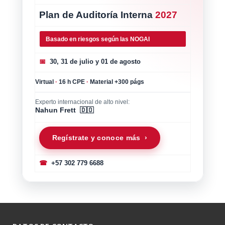
Plan de Auditoría Interna
2027
Basado en riesgos según las NOGAI
📅
30, 31 de julio y 01 de agosto
Virtual
·
16 h CPE
·
Material +300 págs
Experto internacional de alto nivel:
Nahun Frett 🇩🇴
Regístrate y conoce más ›
☎
+57 302 779 6688