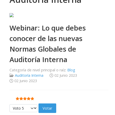
Webinar: Lo que debes
conocer de las nuevas
Normas Globales de
Auditoría Interna
Categoría de nivel principal o raíz:
Blog
Auditoría Interna
02 Junio 2023
02 Junio 2023
Ratio:
5
/
5
Por favor, vote