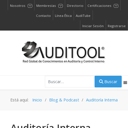
Nosotros
Membresías
Directorio
Certificaciones
Contacto
Línea Ética
AudiTube
Iniciar Sesión
Registrarse
Buscar
Buscar
Está aquí:
Inicio
Blog & Podcast
Auditoría Interna
Auditoría Interna