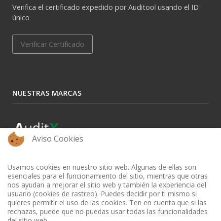
Verifica el certificado expedido por Auditool usando el ID
único
Verificar Certificado
NUESTRAS MARCAS
Aviso Cookies
Usamos cookies en nuestro sitio web. Algunas de ellas son
esenciales para el funcionamiento del sitio, mientras que otras
nos ayudan a mejorar el sitio web y también la experiencia del
usuario (cookies de rastreo). Puedes decidir por ti mismo si
quieres permitir el uso de las cookies. Ten en cuenta que si las
rechazas, puede que no puedas usar todas las funcionalidades
del sitio web.