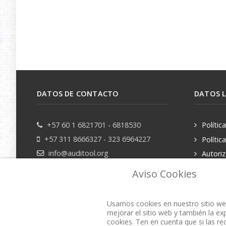
DATOS DE CONTACTO
DATOS 
+57 60 1 6821701 - 6818530
Polític
+57 311 8666327 - 323 6964227
Polític
info@auditool.org
Autori
datos pe
Bogotá, Colombia
Aviso Cookies
Usamos cookies en nuestro sitio web
mejorar el sitio web y también la exp
cookies. Ten en cuenta que si las re