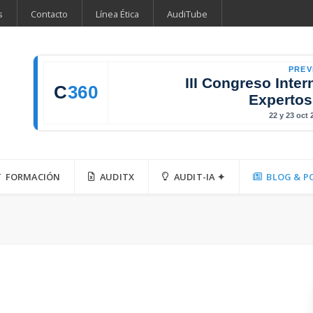
s
Contacto
Línea Ética
AudiTube
PREV
III Congreso Inter
C
360
Expertos
22 y 23 oct
FORMACIÓN
AUDITX
AUDIT-IA ✦
BLOG & P
a