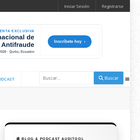
Iniciar Sesión
Registrarse
ENTA EXCLUSIVA
nacional de
Inscríbete hoy ›
 Antifraude
 2026 · Quito, Ecuador
Buscar
Buscar
ODCAST
📰 BLOG & PODCAST AUDITOOL