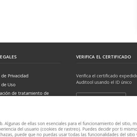
LEGALES
VERIFICA EL CERTIFICADO
a de Privacidad
Verifica el certificado expedid
Auditool usando el ID único
a de Uso
zación de tratamiento de
Verificar Certificado
rsonales
. Algunas de ellas son esenciales para el funcionamiento del sitio, 
eriencia del usuario (cookies de rastreo). Puedes decidir por ti mismo 
chazas, puede que no puedas usar todas las funcionalidades del sitio