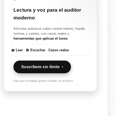
Lectura y voz para el auditor
moderno
Artículos prácticos sobre control interno, fraude,
normas y carrera, con casos reales y
herramientas que aplicas el lunes
.
📖 Leer
·
🎤 Escuchar
·
Casos reales
Suscríbete sin límite ›
Para que tu trabajo genere cambio, no archivos.