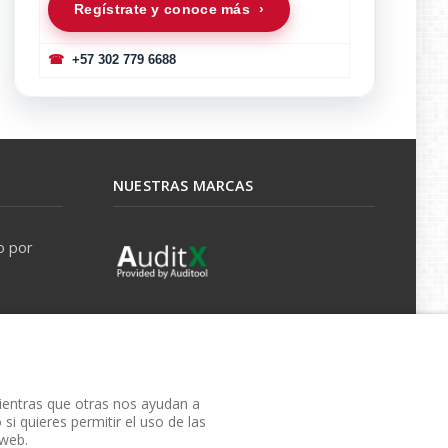
Regístrate y conoce más ›
☎
+57 302 779 6688
NUESTRAS MARCAS
o por
mientras que otras nos ayudan a
si quieres permitir el uso de las
 web.