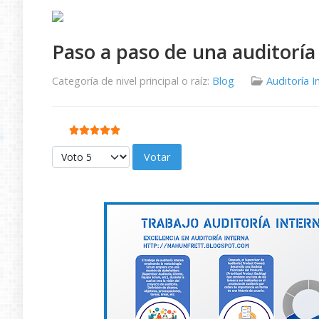
Paso a paso de una auditorí
Categoría de nivel principal o raíz:
Blog
Auditoría I
Ratio:
5
/
5
Por favor, vote