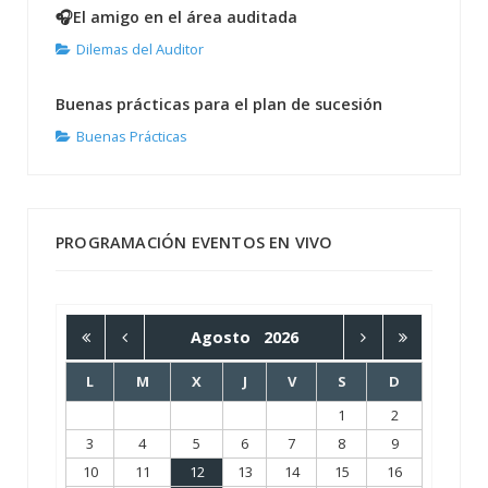
🎧El amigo en el área auditada
Dilemas del Auditor
Buenas prácticas para el plan de sucesión
Buenas Prácticas
PROGRAMACIÓN EVENTOS EN VIVO
Agosto
2026
L
M
X
J
V
S
D
1
2
3
4
5
6
7
8
9
10
11
12
13
14
15
16