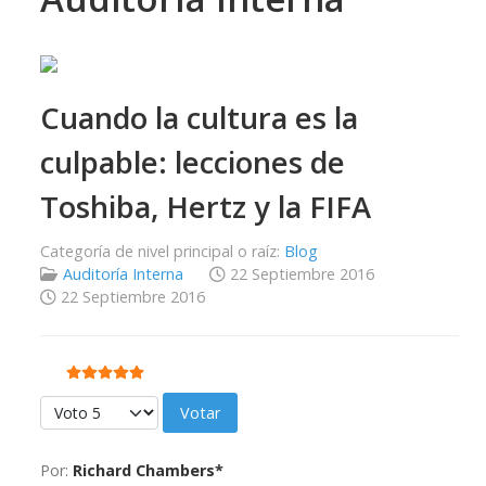
Cuando la cultura es la
culpable: lecciones de
Toshiba, Hertz y la FIFA
Categoría de nivel principal o raíz:
Blog
Auditoría Interna
22 Septiembre 2016
22 Septiembre 2016
Ratio:
5
/
5
Por favor, vote
Por:
Richard Chambers*