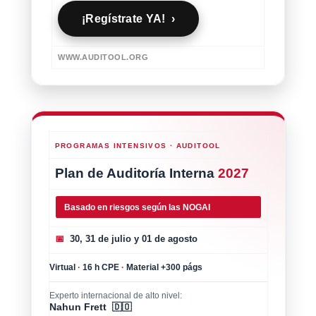
¡Regístrate YA! ›
WWW.AUDITOOL.ORG
PROGRAMAS INTENSIVOS · AUDITOOL
Plan de Auditoría Interna
2027
Basado en riesgos según las NOGAI
📅
30, 31 de julio y 01 de agosto
Virtual
·
16 h CPE
·
Material +300 págs
Experto internacional de alto nivel:
Nahun Frett 🇩🇴