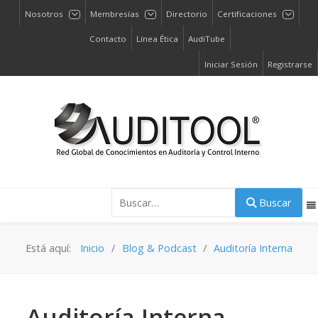
Nosotros
Membresías
Directorio
Certificaciones
Contacto
Línea Ética
AudiTube
Iniciar Sesión
Registrarse
Buscar
Buscar
Está aquí:
Inicio
Blog & Podcast
Auditoría Interna
Auditoría Interna