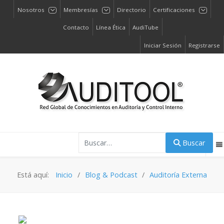
Nosotros
Membresías
Directorio
Certificaciones
Contacto
Línea Ética
AudiTube
Iniciar Sesión
Registrarse
Buscar
Buscar
Está aquí:
Inicio
Blog & Podcast
Auditoría Externa