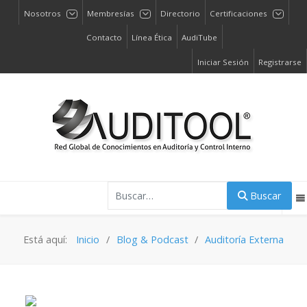
Nosotros
Membresías
Directorio
Certificaciones
Contacto
Línea Ética
AudiTube
Iniciar Sesión
Registrarse
Buscar
Buscar
Está aquí:
Inicio
Blog & Podcast
Auditoría Externa