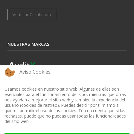
Verificar Certificado
NUESTRAS MARCAS
Aviso Cookies
Usamos cookies en nuestro sitio web. Algunas de ellas son
esenciales para el funcionamiento del sitio, mientras que otras
nos ayudan a mejorar el sitio web y también la experiencia del
usuario (cookies de rastreo). Puedes decidir por ti mismo si
quieres permitir el uso de las cookies. Ten en cuenta que si las
rechazas, puede que no puedas usar todas las funcionalidades
del sitio web.