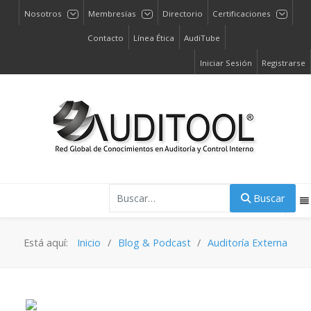
Nosotros
Membresías
Directorio
Certificaciones
Contacto
Línea Ética
AudiTube
Iniciar Sesión
Registrarse
Buscar
Buscar
Está aquí:
Inicio
Blog & Podcast
Auditoría Externa