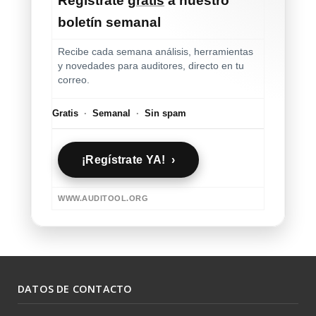
Regístrate
gratis
a nuestro
boletín semanal
Recibe cada semana análisis, herramientas
y novedades para auditores, directo en tu
correo.
Gratis
·
Semanal
·
Sin spam
¡Regístrate YA! ›
WWW.AUDITOOL.ORG
DATOS DE CONTACTO