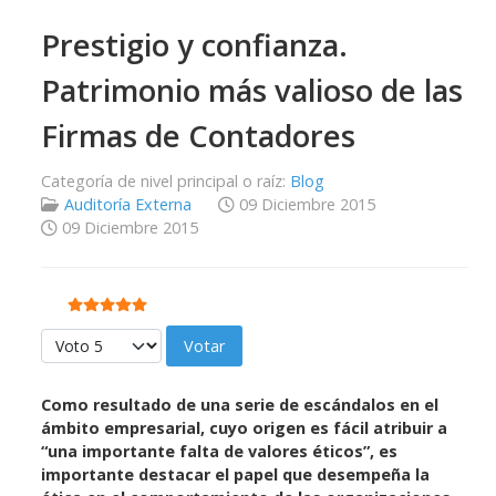
Prestigio y confianza.
Patrimonio más valioso de las
Firmas de Contadores
Categoría de nivel principal o raíz:
Blog
Auditoría Externa
09 Diciembre 2015
09 Diciembre 2015
Ratio:
5
/
5
Por favor, vote
Como resultado de una serie de escándalos en el
ámbito empresarial, cuyo origen es fácil atribuir a
“una importante falta de valores éticos”, es
importante destacar el papel que desempeña la