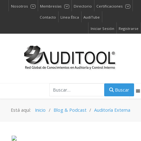
Nosotros
Membresías
Directorio
Certificaciones
Contacto
Línea Ética
AudiTube
Iniciar Sesión
Registrarse
Buscar
Buscar
Está aquí:
Inicio
Blog & Podcast
Auditoría Externa