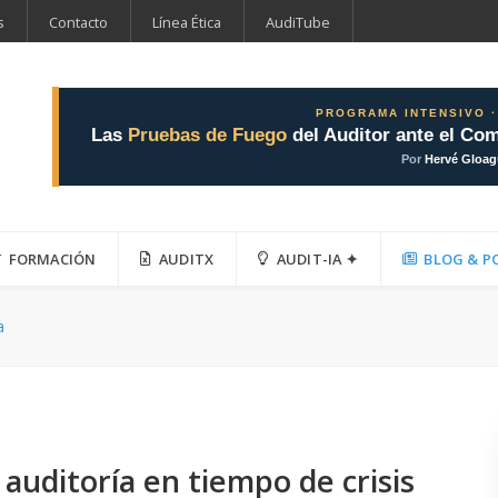
s
Contacto
Línea Ética
AudiTube
PROGRAMA INTENSIVO ·
Las
Pruebas de Fuego
del Auditor ante el Com
Por
Hervé Gloa
FORMACIÓN
AUDITX
AUDIT-IA ✦
BLOG & P
a
 auditoría en tiempo de crisis