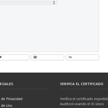
LEGALES
VERIFICA EL CERTIFICADO
a de Privacidad
Verifica el certificado expedid
Auditool usando el ID único
a de Uso