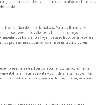
n a garantizar que todos tengan un claro sentido de las metas
ofesionales.
n ir en función del tipo de trabajo. Para las firmas y los
rentes sectores de los clientes y la manera de ejecutar el
y material que los clientes hayan desarrollado, para hacer un
mos profesionales, cuentan con material técnico útil en
pueden presentarse en diversos escenarios, particularmente
damental mirar hacia adelante y considerar alternativas. Hay
o entorno: que hacer ahora y qué puede posponerse, así como
izaciones profesionales son una fuente de conocimiento,