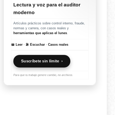
Lectura y voz para el auditor
moderno
Artículos prácticos sobre control interno, fraude,
normas y carrera, con casos reales y
herramientas que aplicas el lunes
.
📖 Leer
·
🎤 Escuchar
·
Casos reales
Suscríbete sin límite ›
Para que tu trabajo genere cambio, no archivos.