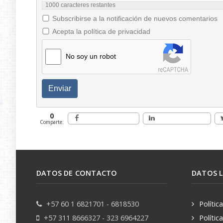
1000
caracteres restantes
Subscribirse a la notificación de nuevos comentarios
Acepta la política de privacidad
No soy un robot
Enviar
0
Comparte:
DATOS DE CONTACTO
DATOS 
+57 60 1 6821701 - 6818530
Polític
+57 311 8666327 - 323 6964227
Polític