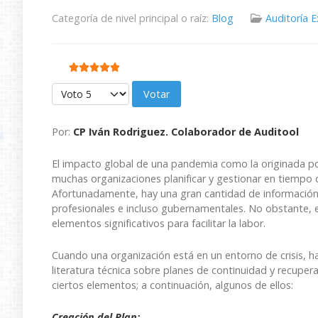
Categoría de nivel principal o raíz:
Blog
Auditoría 
Ratio:
5
/
5
Por favor, vote
Por:
CP Iván Rodriguez. Colaborador de Auditool
El impacto global de una pandemia como la originada por
muchas organizaciones planificar y gestionar en tiempo de
Afortunadamente, hay una gran cantidad de información 
profesionales e incluso gubernamentales. No obstante, e
elementos significativos para facilitar la labor.
Cuando una organización está en un entorno de crisis, 
literatura técnica sobre planes de continuidad y recupera
ciertos elementos; a continuación, algunos de ellos:
Creación del Plan: