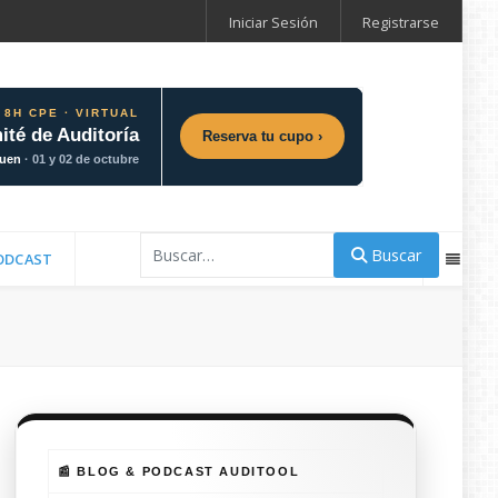
Iniciar Sesión
Registrarse
 8H CPE · VIRTUAL
ité de Auditoría
Reserva tu cupo ›
guen
· 01 y 02 de octubre
Buscar
Buscar
ODCAST
📰 BLOG & PODCAST AUDITOOL