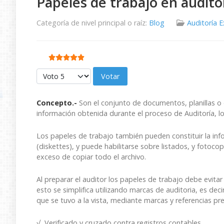
Papeles de trabajo en audito
Categoría de nivel principal o raíz:
Blog
Auditoría 
Ratio:
5
/
5
Por favor, vote
Concepto.-
Son el conjunto de documentos, planillas o cé
información obtenida durante el proceso de Auditoría, lo
Los papeles de trabajo también pueden constituir la inf
(diskettes), y puede habilitarse sobre listados, y fotocop
exceso de copiar todo el archivo.
Al preparar el auditor los papeles de trabajo debe evit
esto se simplifica utilizando marcas de auditoria, es deci
que se tuvo a la vista, mediante marcas y referencias pr
√ Verificado y cruzado contra registros contables.