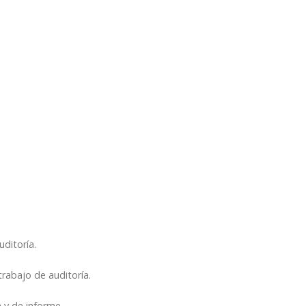
:
ditoría.
rabajo de auditoría.
 y de informe