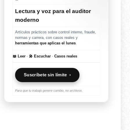
Lectura y voz para el auditor
moderno
Artículos prácticos sobre control interno, fraude,
normas y carrera, con casos reales y
herramientas que aplicas el lunes
.
📖 Leer
·
🎤 Escuchar
·
Casos reales
Suscríbete sin límite ›
Para que tu trabajo genere cambio, no archivos.