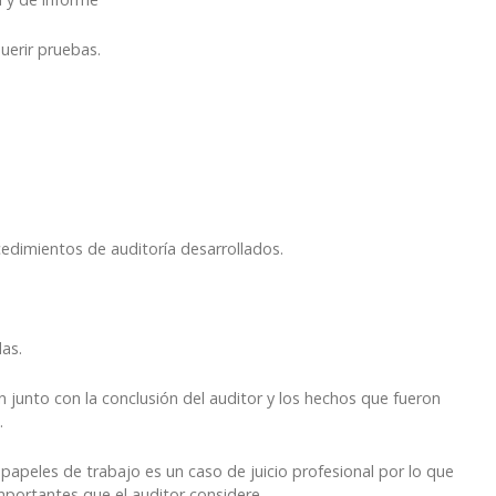
erir pruebas.
dimientos de auditoría desarrollados.
as.
unto con la conclusión del auditor y los hechos que fueron
.
apeles de trabajo es un caso de juicio profesional por lo que
portantes que el auditor considere.