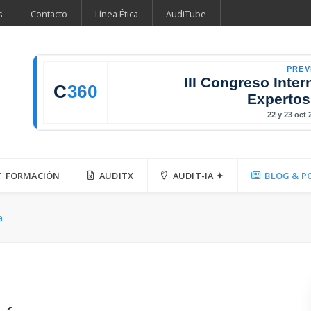
s
Contacto
Línea Ética
AudiTube
PREV
III Congreso Inter
C
360
Expertos
22 y 23 oct
FORMACIÓN
AUDITX
AUDIT-IA ✦
BLOG & P
a