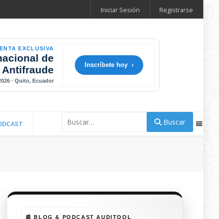
Iniciar Sesión
Registrarse
ENTA EXCLUSIVA
nacional de
Inscríbete hoy ›
 Antifraude
 2026 · Quito, Ecuador
Buscar
Buscar
ODCAST
📰 BLOG & PODCAST AUDITOOL