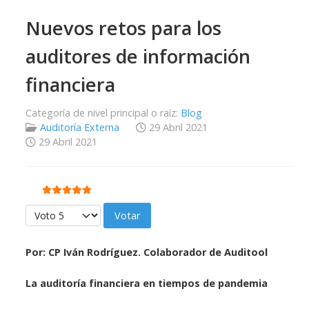
Nuevos retos para los
auditores de información
financiera
Categoría de nivel principal o raíz:
Blog
Auditoría Externa
29 Abril 2021
29 Abril 2021
Ratio:
5
/
5
Por favor, vote
Por:
CP Iván Rodríguez. Colaborador de Auditool
La auditoría financiera en tiempos de pandemia