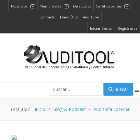
Nosotros
Membresías
Directorio
Certificaciones
Contacto
Línea Ética
AudiTube
Iniciar Sesión
Registrarse
Buscar
Buscar
Está aquí:
Inicio
Blog & Podcast
Auditoría Externa