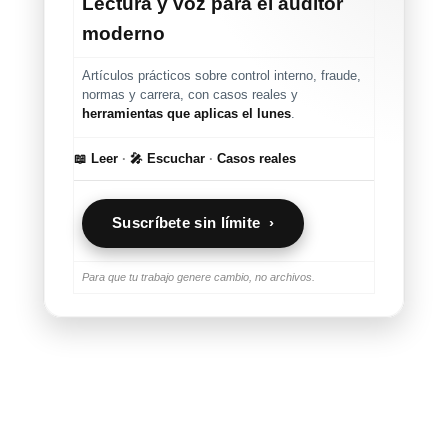
Lectura y voz para el auditor
moderno
Artículos prácticos sobre control interno, fraude,
normas y carrera, con casos reales y
herramientas que aplicas el lunes
.
📖 Leer
·
🎤 Escuchar
·
Casos reales
Suscríbete sin límite ›
Para que tu trabajo genere cambio, no archivos.