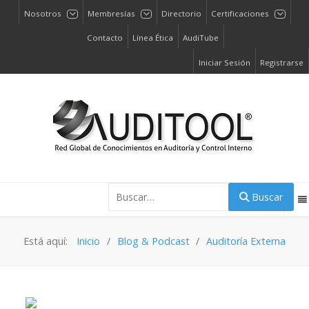
Nosotros
Membresías
Directorio
Certificaciones
Contacto
Línea Ética
AudiTube
Iniciar Sesión
Registrarse
Buscar
Buscar
Está aquí:
Inicio
Blog & Podcast
Auditoría Externa