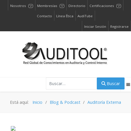
Nosotros
Membresías
Directorio
Certificaciones
Contacto
Línea Ética
AudiTube
Iniciar Sesión
Registrarse
Buscar
Buscar
Está aquí:
Inicio
Blog & Podcast
Auditoría Externa