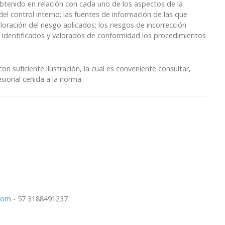
btenido en relación con cada uno de los aspectos de la
l control interno; las fuentes de información de las que
oración del riesgo aplicados; los riesgos de incorrección
s, identificados y valorados de conformidad los procedimientos
n suficiente ilustración, la cual es conveniente consultar,
esional ceñida a la norma.
com
- 57 3188491237