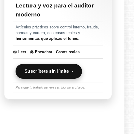
Lectura y voz para el auditor
moderno
Artículos prácticos sobre control interno, fraude,
normas y carrera, con casos reales y
herramientas que aplicas el lunes
.
📖 Leer
·
🎤 Escuchar
·
Casos reales
Suscríbete sin límite ›
Para que tu trabajo genere cambio, no archivos.