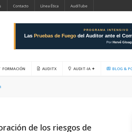
s
Contacto
Línea Ética
AudiTube
PROGRAMA INTENSIVO ·
Las
Pruebas de Fuego
del Auditor ante el Com
Por
Hervé Gloa
FORMACIÓN
AUDITX
AUDIT-IA ✦
BLOG & P
a
oración de los riesgos de