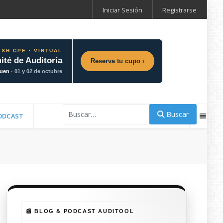
Iniciar Sesión
Registrarse
 8H CPE · VIRTUAL
ité de Auditoría
Reserva tu cupo ›
guen
· 01 y 02 de octubre
Buscar
Buscar
ODCAST
📰 BLOG & PODCAST AUDITOOL