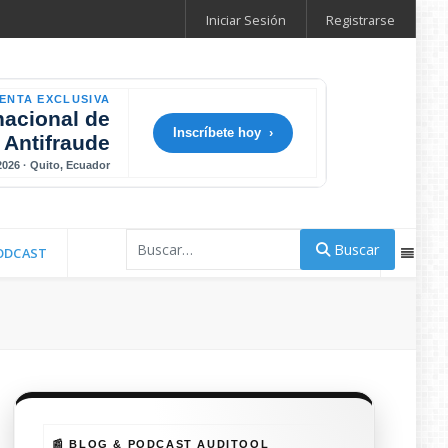
Iniciar Sesión
Registrarse
ENTA EXCLUSIVA
nacional de
Inscríbete hoy ›
 Antifraude
 2026 · Quito, Ecuador
Buscar
Buscar
ODCAST
📰 BLOG & PODCAST AUDITOOL