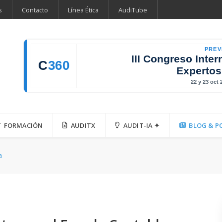
s
Contacto
Línea Ética
AudiTube
PREV
III Congreso Inter
C
360
Expertos
22 y 23 oct
FORMACIÓN
AUDITX
AUDIT-IA ✦
BLOG & P
a