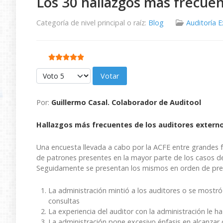
Los 30 hallazgos más frecue
Categoría de nivel principal o raíz:
Blog
Auditoría 
Ratio:
5
/
5
Por favor, vote
Por:
Guillermo Casal. Colaborador de Auditool
Hallazgos más frecuentes de los auditores externo
Una encuesta llevada a cabo por la ACFE entre grandes fi
de patrones presentes en la mayor parte de los casos de
Seguidamente se presentan los mismos en orden de prel
La administración mintió a los auditores o se most
consultas
La experiencia del auditor con la administración le 
La administración pone excesivo énfasis en alcanzar 