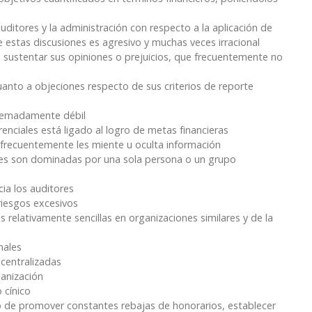
uditores y la administración con respecto a la aplicación de
de estas discusiones es agresivo y muchas veces irracional
a sustentar sus opiniones o prejuicios, que frecuentemente no
nto a objeciones respecto de sus criterios de reporte
tremadamente débil
nciales está ligado al logro de metas financieras
 frecuentemente les miente u oculta información
les son dominadas por una sola persona o un grupo
ia los auditores
iesgos excesivos
 relativamente sencillas en organizaciones similares y de la
nales
scentralizadas
ganización
 cínico
o de promover constantes rebajas de honorarios, establecer