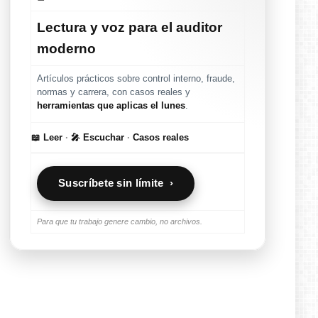
Lectura y voz para el auditor
moderno
Artículos prácticos sobre control interno, fraude,
normas y carrera, con casos reales y
herramientas que aplicas el lunes
.
📖 Leer
·
🎤 Escuchar
·
Casos reales
Suscríbete sin límite ›
Para que tu trabajo genere cambio, no archivos.