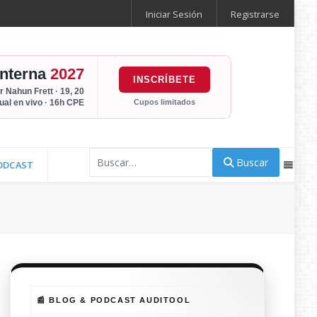
Iniciar Sesión
Registrarse
Interna
2027
INSCRÍBETE
r Nahun Frett · 19, 20
Cupos limitados
tual en vivo · 16h CPE
Buscar
Buscar
ODCAST
📰 BLOG & PODCAST AUDITOOL