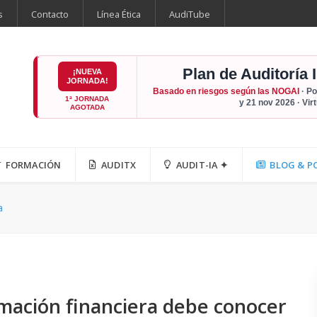
s
Contacto
Línea Ética
AudiTube
Plan de Auditoría 
¡NUEVA
JORNADA!
Basado en riesgos según las NOGAI
· Po
1ª JORNADA
y 21 nov 2026 · Vir
AGOTADA
FORMACIÓN
AUDITX
AUDIT-IA ✦
BLOG & P
a
rmación financiera debe conocer