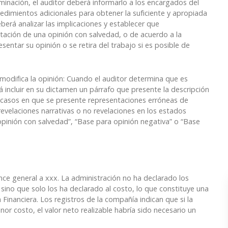
iminación, el auditor deberá informarlo a los encargados del
edimientos adicionales para obtener la suficiente y apropiada
eberá analizar las implicaciones y establecer que
ntación de una opinión con salvedad, o de acuerdo a la
sentar su opinión o se retira del trabajo si es posible de
modifica la opinión: Cuando el auditor determina que es
á incluir en su dictamen un párrafo que presente la descripción
os casos en que se presente representaciones erróneas de
revelaciones narrativas o no revelaciones en los estados
opinión con salvedad”, “Base para opinión negativa” o “Base
ance general a xxx. La administración no ha declarado los
 sino que solo los ha declarado al costo, lo que constituye una
Financiera. Los registros de la compañía indican que si la
or costo, el valor neto realizable habría sido necesario un