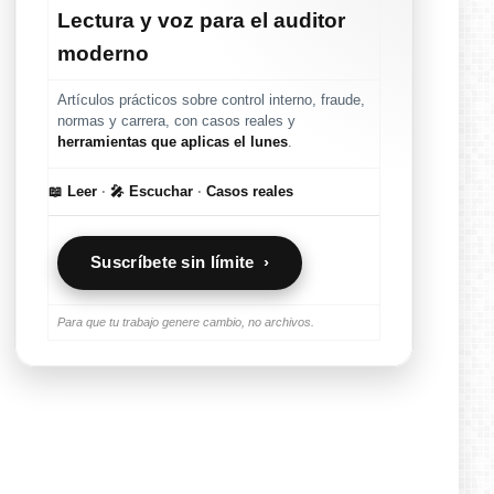
Lectura y voz para el auditor
moderno
Artículos prácticos sobre control interno, fraude,
normas y carrera, con casos reales y
herramientas que aplicas el lunes
.
📖 Leer
·
🎤 Escuchar
·
Casos reales
Suscríbete sin límite ›
Para que tu trabajo genere cambio, no archivos.