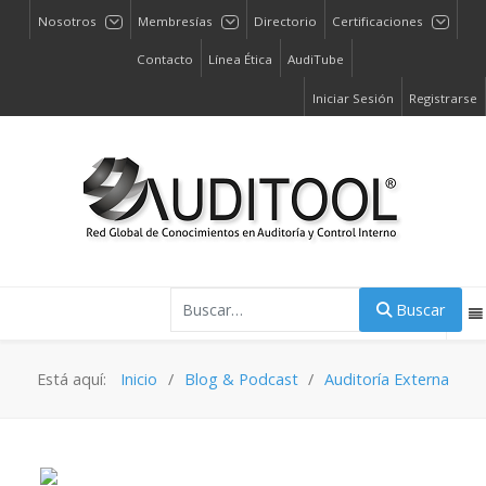
Nosotros
Membresías
Directorio
Certificaciones
Contacto
Línea Ética
AudiTube
Iniciar Sesión
Registrarse
Buscar
Buscar
Está aquí:
Inicio
Blog & Podcast
Auditoría Externa