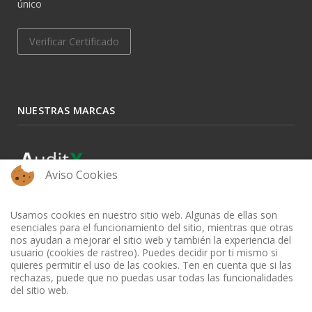
único
Verificar Certificado
NUESTRAS MARCAS
Aviso Cookies
Usamos cookies en nuestro sitio web. Algunas de ellas son
esenciales para el funcionamiento del sitio, mientras que otras
nos ayudan a mejorar el sitio web y también la experiencia del
usuario (cookies de rastreo). Puedes decidir por ti mismo si
quieres permitir el uso de las cookies. Ten en cuenta que si las
rechazas, puede que no puedas usar todas las funcionalidades
del sitio web.