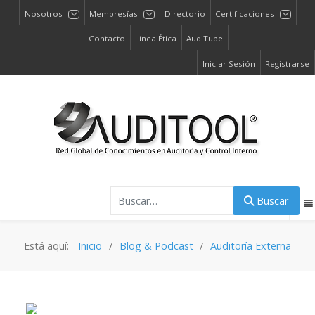
Nosotros
Membresías
Directorio
Certificaciones
Contacto
Línea Ética
AudiTube
Iniciar Sesión
Registrarse
Buscar
Buscar
Está aquí:
Inicio
Blog & Podcast
Auditoría Externa