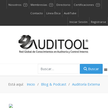
Nosotros
Membresías
Directorio
Certificaciones
Contacto
Línea Ética
AudiTube
Iniciar Sesión
Registrarse
Buscar
Buscar
Está aquí:
Inicio
Blog & Podcast
Auditoría Externa