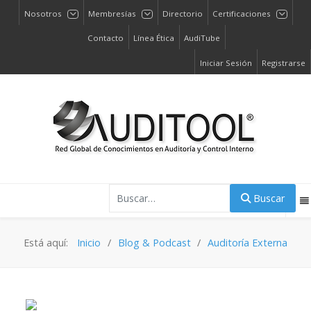
Nosotros
Membresías
Directorio
Certificaciones
Contacto
Línea Ética
AudiTube
Iniciar Sesión
Registrarse
Buscar
Buscar
Está aquí:
Inicio
Blog & Podcast
Auditoría Externa