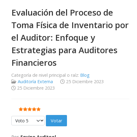
Evaluación del Proceso de
Toma Física de Inventario por
el Auditor: Enfoque y
Estrategias para Auditores
Financieros
Categoría de nivel principal o raíz:
Blog
Auditoría Externa
25 Diciembre 2023
25 Diciembre 2023
Ratio:
5
/
5
Por favor, vote
Por:
Equipo Auditool