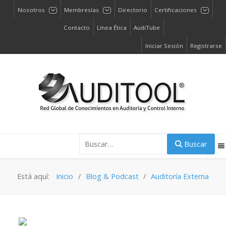
Nosotros
Membresías
Directorio
Certificaciones
Contacto
Línea Ética
AudiTube
Iniciar Sesión
Registrarse
Buscar
Buscar
Está aquí:
Inicio
Blog & Podcast
Auditoría Externa