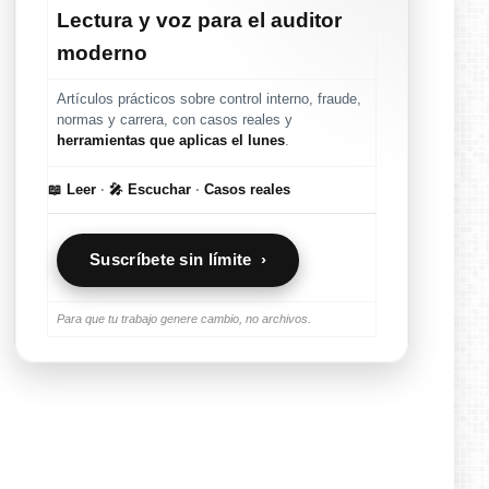
Lectura y voz para el auditor
moderno
Artículos prácticos sobre control interno, fraude,
normas y carrera, con casos reales y
herramientas que aplicas el lunes
.
📖 Leer
·
🎤 Escuchar
·
Casos reales
Suscríbete sin límite ›
Para que tu trabajo genere cambio, no archivos.