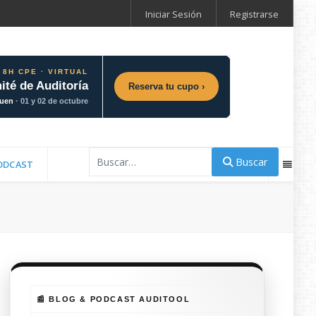
Iniciar Sesión
Registrarse
 8H CPE · VIRTUAL
ité de Auditoría
Reserva tu cupo ›
guen
· 01 y 02 de octubre
Buscar
Buscar
ODCAST
📰 BLOG & PODCAST AUDITOOL