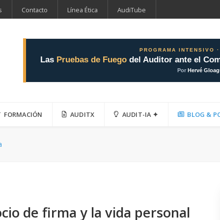
s
Contacto
Línea Ética
AudiTube
PROGRAMA INTENSIVO ·
Las
Pruebas de Fuego
del Auditor ante el Com
Por
Hervé Gloa
FORMACIÓN
AUDITX
AUDIT-IA ✦
BLOG & P
a
ocio de firma y la vida personal