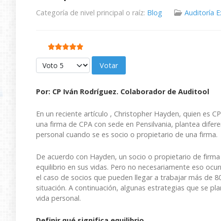
Categoría de nivel principal o raíz:
Blog
Auditoría 
Ratio:
5
/
5
Por favor, vote
Por:
CP Iván Rodríguez. Colaborador de Auditool
En un reciente artículo , Christopher Hayden, quien es
una firma de CPA con sede en Pensilvania, plantea diferen
personal cuando se es socio o propietario de una firma.
De acuerdo con Hayden, un socio o propietario de firma 
equilibrio en sus vidas. Pero no necesariamente eso ocur
el caso de socios que pueden llegar a trabajar más de 8
situación. A continuación, algunas estrategias que se plan
vida personal.
Definir qué significa equilibrio