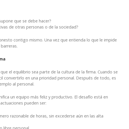
 supone que se debe hacer?
tivas de otras personas o de la sociedad?
 honesto contigo mismo. Una vez que entienda lo que le impide
barreras.
rma
 que el equilibrio sea parte de la cultura de la firma. Cuando se
il convertirlo en una prioridad personal. Después de todo, es
jemplo al personal.
nifica un equipo más feliz y productivo. El desafío está en
s actuaciones pueden ser:
ero razonable de horas, sin excederse aún en las alta
 libre personal.