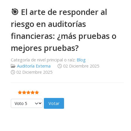
🎯 El arte de responder al
riesgo en auditorías
financieras: ¿más pruebas o
mejores pruebas?
Categoría de nivel principal o raíz:
Blog
Auditoría Externa
02 Diciembre 2025
02 Diciembre 2025
Ratio:
5
/
5
Por favor, vote