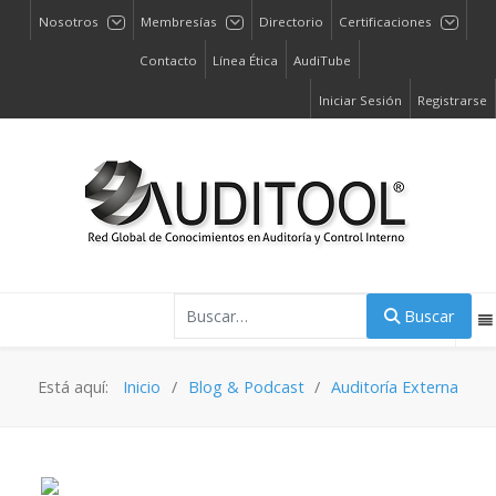
Nosotros
Membresías
Directorio
Certificaciones
Contacto
Línea Ética
AudiTube
Iniciar Sesión
Registrarse
Buscar
Buscar
Está aquí:
Inicio
Blog & Podcast
Auditoría Externa