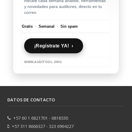
Recibe cada semana análisis, herramientas
y novedades para auditores, directo en tu
correo.
Gratis
·
Semanal
·
Sin spam
¡Regístrate YA! ›
WWW.AUDITOOL.ORG
DATOS DE CONTACTO
+57 60 1 6821701 - 6818530
+57 311 8666327 - 323 6964227