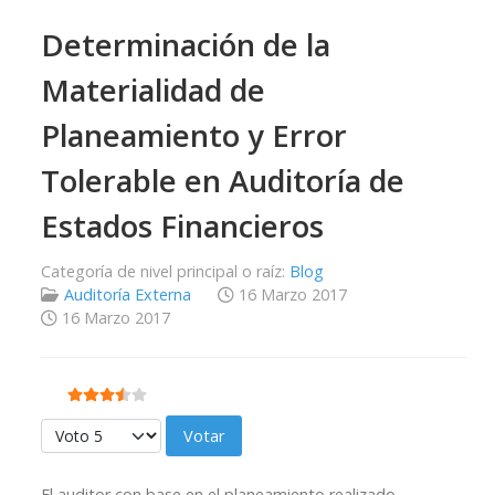
Determinación de la
Materialidad de
Planeamiento y Error
Tolerable en Auditoría de
Estados Financieros
Categoría de nivel principal o raíz:
Blog
Auditoría Externa
16 Marzo 2017
16 Marzo 2017
Ratio:
3.5
/
5
Por favor, vote
El auditor con base en el planeamiento realizado