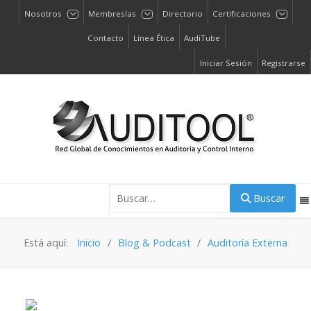
Nosotros
Membresías
Directorio
Certificaciones
Contacto
Línea Ética
AudiTube
Iniciar Sesión
Registrarse
Buscar
Buscar
Está aquí:
Inicio
Blog & Podcast
Auditoría Externa