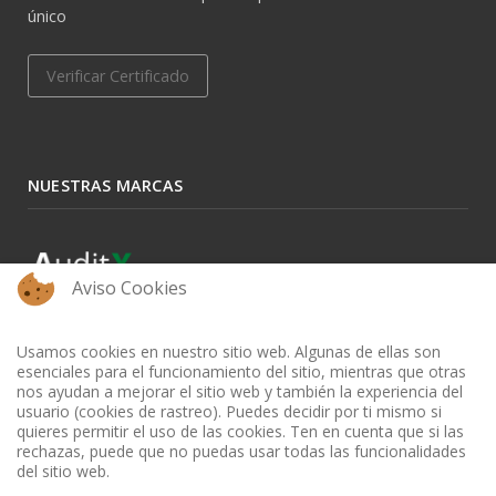
único
Verificar Certificado
NUESTRAS MARCAS
Aviso Cookies
Usamos cookies en nuestro sitio web. Algunas de ellas son
esenciales para el funcionamiento del sitio, mientras que otras
nos ayudan a mejorar el sitio web y también la experiencia del
usuario (cookies de rastreo). Puedes decidir por ti mismo si
quieres permitir el uso de las cookies. Ten en cuenta que si las
rechazas, puede que no puedas usar todas las funcionalidades
del sitio web.