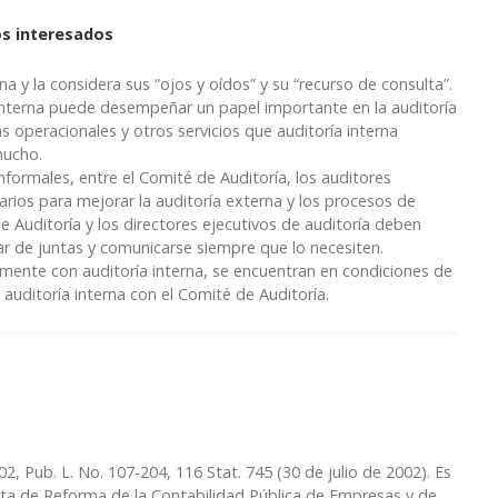
os interesados
a y la considera sus “ojos y oídos” y su “recurso de consulta”.
interna puede desempeñar un papel importante en la auditoría
as operacionales y otros servicios que auditoría interna
mucho.
formales, entre el Comité de Auditoría, los auditores
arios para mejorar la auditoría externa y los procesos de
e Auditoría y los directores ejecutivos de auditoría deben
lar de juntas y comunicarse siempre que lo necesiten.
mente con auditoría interna, se encuentran en condiciones de
uditoría interna con el Comité de Auditoría.
002, Pub. L. No. 107-204, 116 Stat. 745 (30 de julio de 2002). Es
ta de Reforma de la Contabilidad Pública de Empresas y de