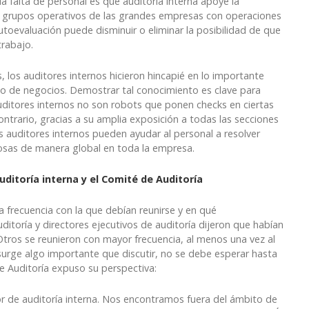
 falta de personal es que auditoría interna apoye la
s grupos operativos de las grandes empresas con operaciones
Autoevaluación puede disminuir o eliminar la posibilidad de que
trabajo.
, los auditores internos hicieron hincapié en lo importante
o de negocios. Demostrar tal conocimiento es clave para
ditores internos no son robots que ponen checks en ciertas
contrario, gracias a su amplia exposición a todas las secciones
os auditores internos pueden ayudar al personal a resolver
osas de manera global en toda la empresa.
ditoría interna y el Comité de Auditoría
a frecuencia con la que debían reunirse y en qué
ditoría y directores ejecutivos de auditoría dijeron que habían
Otros se reunieron con mayor frecuencia, al menos una vez al
surge algo importante que discutir, no se debe esperar hasta
e Auditoría expuso su perspectiva:
r de auditoría interna. Nos encontramos fuera del ámbito de