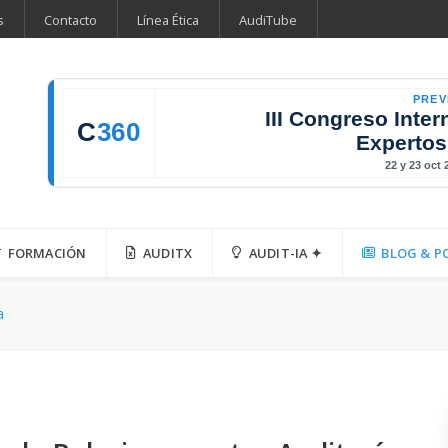
s
Contacto
Línea Ética
AudiTube
PREV
III Congreso Inter
C
360
Expertos
22 y 23 oct
FORMACIÓN
AUDITX
AUDIT-IA ✦
BLOG & P
a