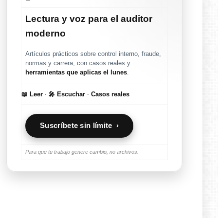
Lectura y voz para el auditor
moderno
Artículos prácticos sobre control interno, fraude,
normas y carrera, con casos reales y
herramientas que aplicas el lunes
.
📖 Leer
·
🎤 Escuchar
·
Casos reales
Suscríbete sin límite ›
Para que tu trabajo genere cambio, no archivos.