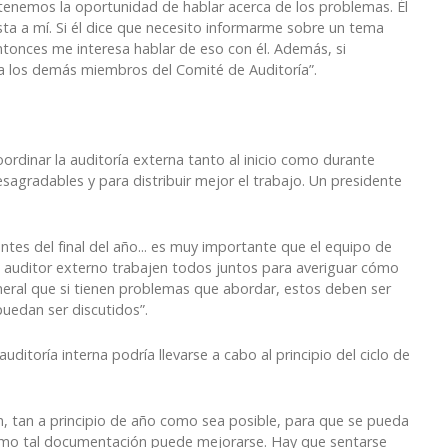
tenemos la oportunidad de hablar acerca de los problemas. Él
ta a mí. Si él dice que necesito informarme sobre un tema
ntonces me interesa hablar de eso con él. Además, si
o a los demás miembros del Comité de Auditoría”.
coordinar la auditoría externa tanto al inicio como durante
esagradables y para distribuir mejor el trabajo. Un presidente
tes del final del año... es muy importante que el equipo de
 el auditor externo trabajen todos juntos para averiguar cómo
 general que si tienen problemas que abordar, estos deben ser
uedan ser discutidos”.
ditoría interna podría llevarse a cabo al principio del ciclo de
, tan a principio de año como sea posible, para que se pueda
cómo tal documentación puede mejorarse. Hay que sentarse