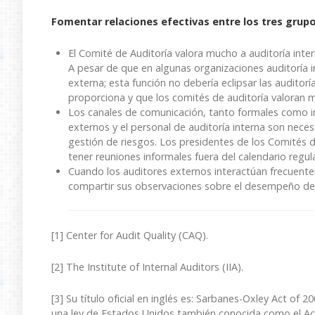
Fomentar relaciones efectivas entre los tres grup
El Comité de Auditoría valora mucho a auditoría intern
A pesar de que en algunas organizaciones auditoría 
externa; esta función no debería eclipsar las auditorí
proporciona y que los comités de auditoría valoran 
Los canales de comunicación, tanto formales como in
externos y el personal de auditoría interna son neces
gestión de riesgos. Los presidentes de los Comités d
tener reuniones informales fuera del calendario regu
Cuando los auditores externos interactúan frecuente
compartir sus observaciones sobre el desempeño de a
[1] Center for Audit Quality (CAQ).
[2] The Institute of Internal Auditors (IIA).
[3] Su título oficial en inglés es: Sarbanes-Oxley Act of 2
una ley de Estados Unidos también conocida como el Ac