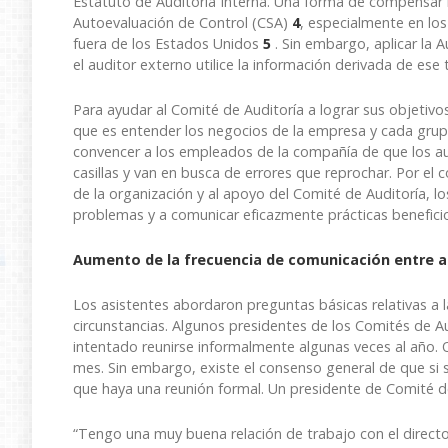
Estatuto de Auditoría Interna. Una forma de compensar la
Autoevaluación de Control (CSA)
4
, especialmente en lo
fuera de los Estados Unidos
5
. Sin embargo, aplicar la 
el auditor externo utilice la información derivada de ese 
Para ayudar al Comité de Auditoría a lograr sus objetivos
que es entender los negocios de la empresa y cada grup
convencer a los empleados de la compañía de que los au
casillas y van en busca de errores que reprochar. Por el 
de la organización y al apoyo del Comité de Auditoría, l
problemas y a comunicar eficazmente prácticas benefici
Aumento de la frecuencia de comunicación entre au
Los asistentes abordaron preguntas básicas relativas a l
circunstancias. Algunos presidentes de los Comités de Au
intentado reunirse informalmente algunas veces al año. 
mes. Sin embargo, existe el consenso general de que si 
que haya una reunión formal. Un presidente de Comité d
“Tengo una muy buena relación de trabajo con el directo