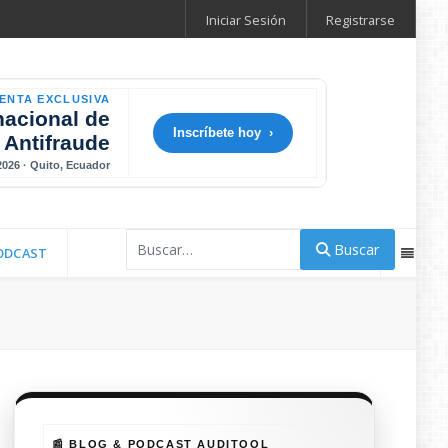
Iniciar Sesión
Registrarse
ENTA EXCLUSIVA
nacional de
Inscríbete hoy ›
 Antifraude
 2026 · Quito, Ecuador
Buscar
Buscar
ODCAST
📰 BLOG & PODCAST AUDITOOL