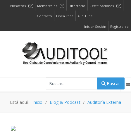
Nosotros
Membresías
Directorio
Certificaciones
Contacto
Línea Ética
AudiTube
Iniciar Sesión
Registrarse
Buscar
Buscar
Está aquí:
Inicio
Blog & Podcast
Auditoría Externa