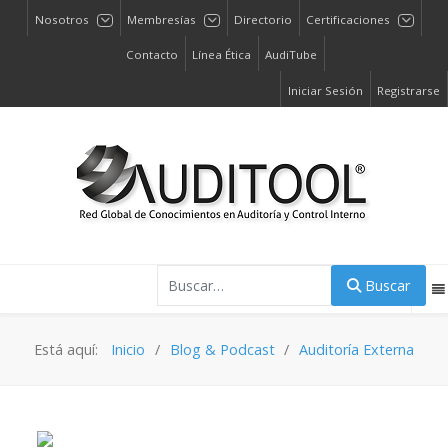
Nosotros
Membresías
Directorio
Certificaciones
Contacto
Línea Ética
AudiTube
Iniciar Sesión
Registrarse
Buscar
Buscar
Está aquí:
Inicio
Blog & Podcast
Auditoría Externa