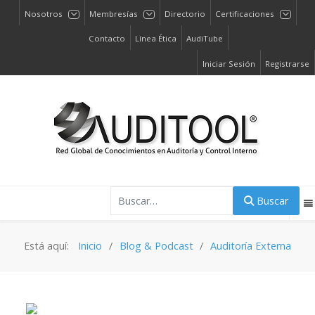
Nosotros
Membresías
Directorio
Certificaciones
Contacto
Línea Ética
AudiTube
Iniciar Sesión
Registrarse
Buscar
Buscar
Está aquí:
Inicio
Blog & Podcast
Auditoría Externa