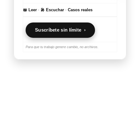
📖 Leer
·
🎤 Escuchar
·
Casos reales
Suscríbete sin límite ›
Para que tu trabajo genere cambio, no archivos.