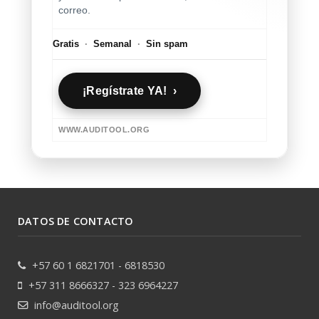
correo.
Gratis
·
Semanal
·
Sin spam
¡Regístrate YA! ›
WWW.AUDITOOL.ORG
DATOS DE CONTACTO
+57 60 1 6821701 - 6818530
+57 311 8666327 - 323 6964227
info@auditool.org