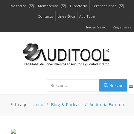
Nosotros
Membresías
Directorio
Certificaciones
Contacto
Línea Ética
AudiTube
Iniciar Sesión
Registrarse
Buscar
Buscar
Está aquí:
Inicio
Blog & Podcast
Auditoría Externa