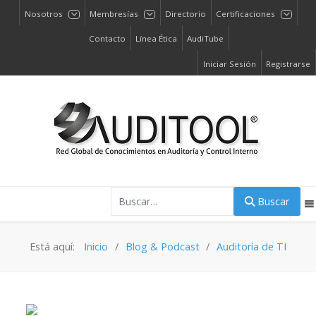
Nosotros
Membresías
Directorio
Certificaciones
Contacto
Línea Ética
AudiTube
Iniciar Sesión
Registrarse
Buscar
Buscar
Está aquí:
Inicio
Blog & Podcast
Auditoría de TI