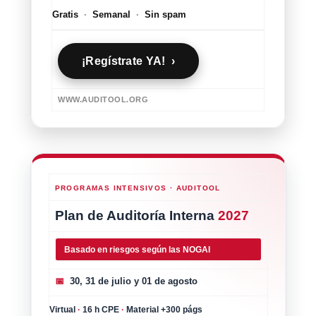
Gratis
·
Semanal
·
Sin spam
¡Regístrate YA! ›
WWW.AUDITOOL.ORG
PROGRAMAS INTENSIVOS · AUDITOOL
Plan de Auditoría Interna
2027
Basado en riesgos según las NOGAI
📅
30, 31 de julio y 01 de agosto
Virtual
·
16 h CPE
·
Material +300 págs