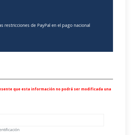
s restricciones de PayPal en el pago nacional
resente que esta información no podrá ser modificada una
entificación