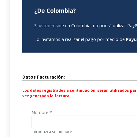
¿De Colombia?
Si usted reside en Colombia, no podrá utilizar Pa
Lo invitamos a realizar el pago por medio de
Payu
Datos Facturación:
Los datos registrados a continuación, serán utilizados p
vez generada la factura.
Nombre
*
Introduzca su nombre