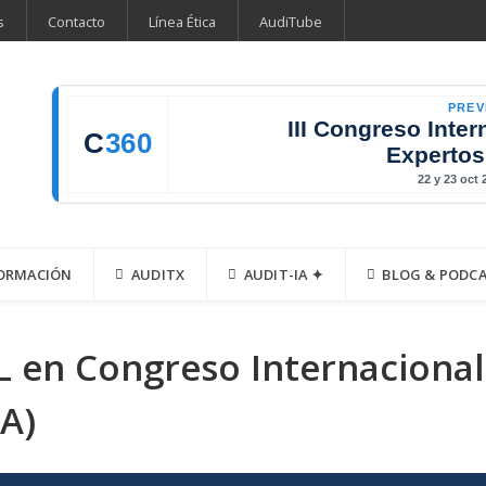
s
Contacto
Línea Ética
AudiTube
PREV
III Congreso Inter
C
360
Expertos
22 y 23 oct
ORMACIÓN
AUDITX
AUDIT-IA ✦
BLOG & PODC
L en Congreso Internacional
A)