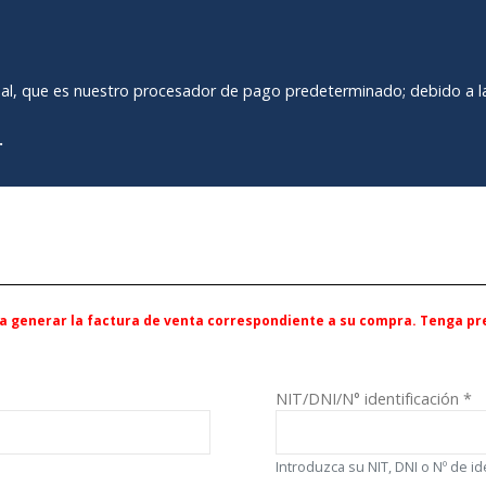
yPal, que es nuestro procesador de pago predeterminado; debido a la
.
ara generar la factura de venta correspondiente a su compra. Tenga p
NIT/DNI/N° identificación
*
Introduzca su NIT, DNI o Nº de id