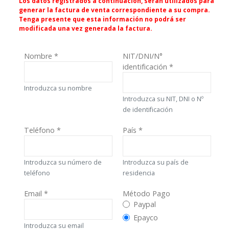
Los datos registrados a continuación, serán utilizados para
generar la factura de venta correspondiente a su compra.
Tenga presente que esta información no podrá ser
modificada una vez generada la factura.
Nombre
*
NIT/DNI/N°
identificación
*
Introduzca su nombre
Introduzca su NIT, DNI o Nº
de identificación
Teléfono
*
País
*
Introduzca su número de
Introduzca su país de
teléfono
residencia
Email
*
Método Pago
Método Pago
Paypal
Epayco
Introduzca su email