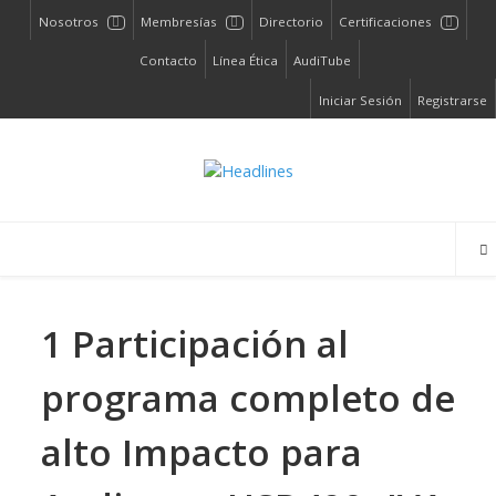
Nosotros
Membresías
Directorio
Certificaciones
Contacto
Línea Ética
AudiTube
Iniciar Sesión
Registrarse
1 Participación al
programa completo de
alto Impacto para