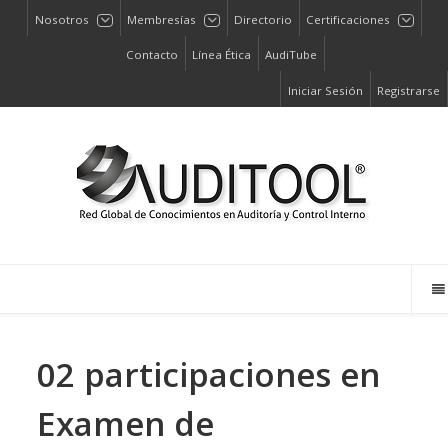
Nosotros
Membresías
Directorio
Certificaciones
Contacto
Línea Ética
AudiTube
Iniciar Sesión
Registrarse
02 participaciones en
Examen de