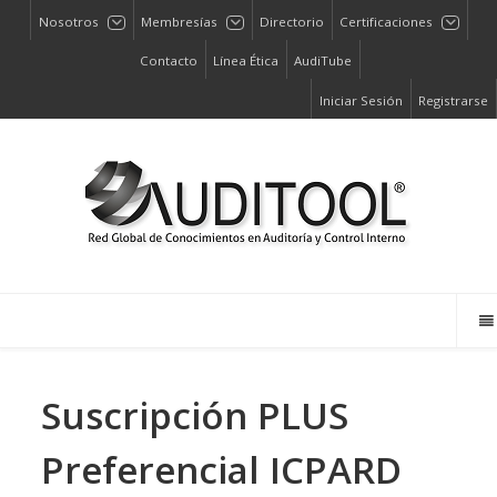
Nosotros
Membresías
Directorio
Certificaciones
Contacto
Línea Ética
AudiTube
Iniciar Sesión
Registrarse
Suscripción PLUS
Preferencial ICPARD