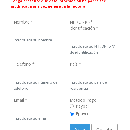
Tenga presente que esta información no podrá ser
modificada una vez generada la factura.
Nombre
*
NIT/DNI/N°
identificación
*
Introduzca su nombre
Introduzca su NIT, DNI o Nº
de identificación
Teléfono
*
País
*
Introduzca su número de
Introduzca su país de
teléfono
residencia
Email
*
Método Pago
Método Pago
Paypal
Epayco
Introduzca su email
Pagar
Cancelar