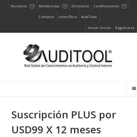
Nosotros
Membresías
Directorio
Certificaciones
Contacto
Línea Ética
AudiTube
Iniciar Sesión
Registrarse
Suscripción PLUS por
USD99 X 12 meses