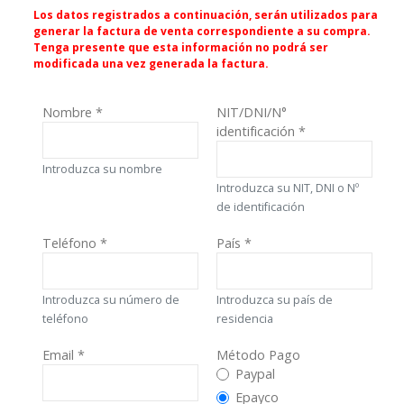
Los datos registrados a continuación, serán utilizados para
generar la factura de venta correspondiente a su compra.
Tenga presente que esta información no podrá ser
modificada una vez generada la factura.
Nombre
*
NIT/DNI/N°
identificación
*
Introduzca su nombre
Introduzca su NIT, DNI o Nº
de identificación
Teléfono
*
País
*
Introduzca su número de
Introduzca su país de
teléfono
residencia
Email
*
Método Pago
Método Pago
Paypal
Epayco