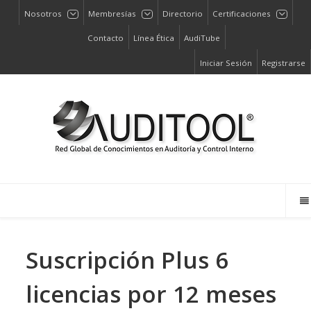
Nosotros
Membresías
Directorio
Certificaciones
Contacto
Línea Ética
AudiTube
Iniciar Sesión
Registrarse
Suscripción Plus 6
licencias por 12 meses