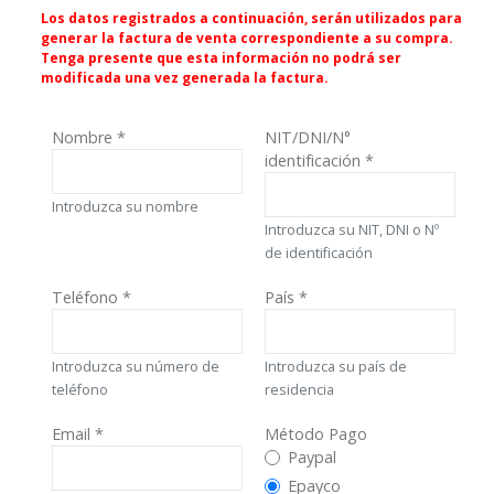
Los datos registrados a continuación, serán utilizados para
generar la factura de venta correspondiente a su compra.
Tenga presente que esta información no podrá ser
modificada una vez generada la factura.
Nombre
*
NIT/DNI/N°
identificación
*
Introduzca su nombre
Introduzca su NIT, DNI o Nº
de identificación
Teléfono
*
País
*
Introduzca su número de
Introduzca su país de
teléfono
residencia
Email
*
Método Pago
Método Pago
Paypal
Epayco