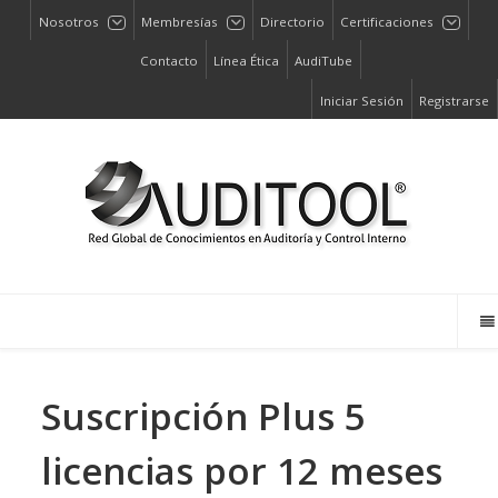
Nosotros
Membresías
Directorio
Certificaciones
Contacto
Línea Ética
AudiTube
Iniciar Sesión
Registrarse
Suscripción Plus 5
licencias por 12 meses