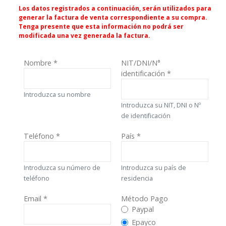
Los datos registrados a continuación, serán utilizados para
generar la factura de venta correspondiente a su compra.
Tenga presente que esta información no podrá ser
modificada una vez generada la factura.
Nombre
*
NIT/DNI/N°
identificación
*
Introduzca su nombre
Introduzca su NIT, DNI o Nº
de identificación
Teléfono
*
País
*
Introduzca su número de
Introduzca su país de
teléfono
residencia
Email
*
Método Pago
Método Pago
Paypal
Epayco