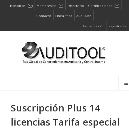
Nosotros
Membresías
Directorio
Certificaciones
Contacto
Línea Ética
AudiTube
Iniciar Sesión
Registrarse
Suscripción Plus 14
licencias Tarifa especial