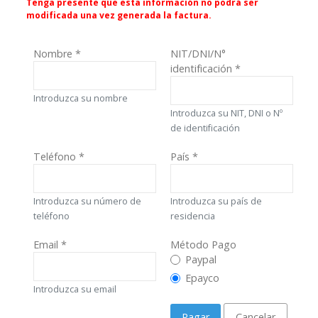
Tenga presente que esta información no podrá ser
modificada una vez generada la factura.
Nombre
*
NIT/DNI/N°
identificación
*
Introduzca su nombre
Introduzca su NIT, DNI o Nº
de identificación
Teléfono
*
País
*
Introduzca su número de
Introduzca su país de
teléfono
residencia
Email
*
Método Pago
Método Pago
Paypal
Epayco
Introduzca su email
Pagar
Cancelar