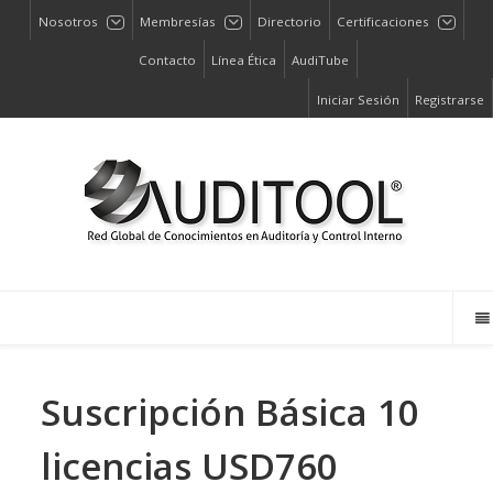
Nosotros
Membresías
Directorio
Certificaciones
Contacto
Línea Ética
AudiTube
Iniciar Sesión
Registrarse
Suscripción Básica 10
licencias USD760