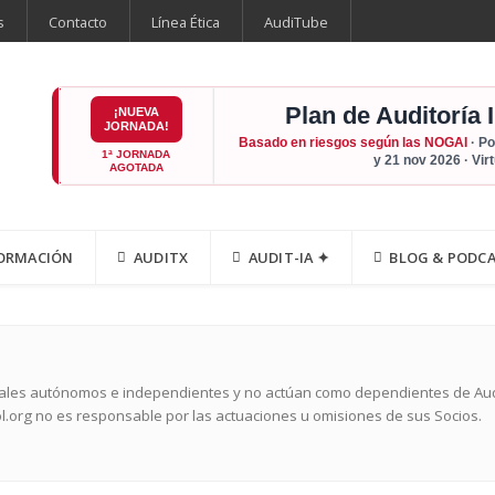
s
Contacto
Línea Ética
AudiTube
Plan de Auditoría 
¡NUEVA
JORNADA!
Basado en riesgos según las NOGAI
· Po
1ª JORNADA
y 21 nov 2026 · Vir
AGOTADA
ORMACIÓN
AUDITX
AUDIT-IA ✦
BLOG & PODC
nales autónomos e independientes y no actúan como dependientes de Audit
l.org no es responsable por las actuaciones u omisiones de sus Socios.