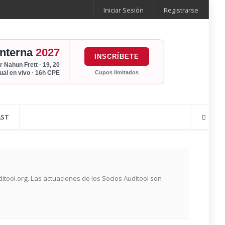
Iniciar Sesión
Registrarse
Interna
2027
INSCRÍBETE
r Nahun Frett · 19, 20
Cupos limitados
tual en vivo · 16h CPE
AST
ool.org. Las actuaciones de los Socios Auditool son