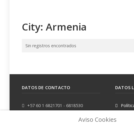
City:
Armenia
Sin registros encontrados
DATOS DE CONTACTO
DATOS 
+57 60 1 6821701 - 6818530
Políti
+57 311 8666327 - 323 6964227
Políti
Aviso Cookies
info@auditool.org
Autori
datos pe
Bogotá, Colombia