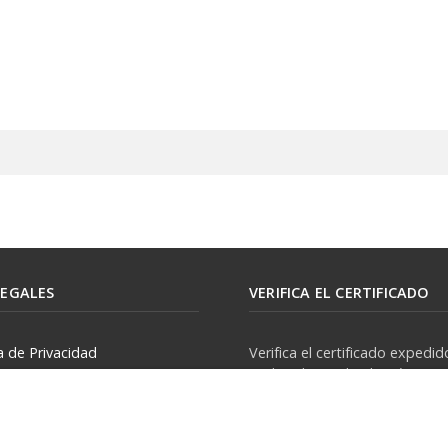
LEGALES
VERIFICA EL CERTIFICADO
ca de Privacidad
Verifica el certificado expedid
Auditool usando el ID único
ca de Uso
zación de tratamiento de
Verificar Certificado
rsonales