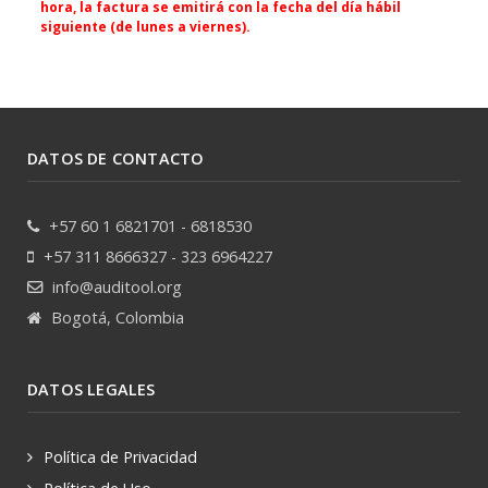
hora, la factura se emitirá con la fecha del día hábil
siguiente (de lunes a viernes).
DATOS DE CONTACTO
+57 60 1 6821701 - 6818530
+57 311 8666327 - 323 6964227
info@auditool.org
Bogotá, Colombia
DATOS LEGALES
Política de Privacidad