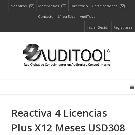
Nosotros
Membresías
Directorio
Certificaciones
Contacto
Línea Ética
AudiTube
Iniciar Sesión
Registrarse
Reactiva 4 Licencias
Plus X12 Meses USD308