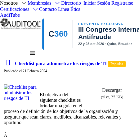
Nosotros
Membresías
Directorio
Iniciar Sesión
Registrarse
Certificaciones
Contacto
Línea Ética
AudiTube
PREVENTA EXCLUSIVA
III Congreso Intern
C
360
Antifraude
22 y 23 oct 2026 · Quito, Ecuador
s
Checklist para administrar los riesgos de TI
Popular
p
Publicado el 21 Febrero 2024
r
e
a
Descargar
d
El objetivo del
(
xlsx,
25 KB
)
s
siguiente checklist es
h
brindar una guía en el
proceso de definición de los objetivos de la organización y
e
asegurar que sean claros, medibles, alcanzables, relevantes y
e
oportuno.
t
Â