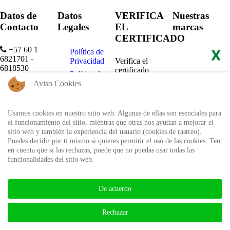
Datos de
Datos
VERIFICA
Nuestras
Contacto
Legales
EL
marcas
CERTIFICADO
+57 60 1
Política de
6821701 -
Privacidad
Verifica el
6818530
certificado
Política de
+57 311
expedido por
Uso
Aviso Cookies
8666327 - 323
Auditool usando
6964227
Autorización
el ID único
de
Usamos cookies en nuestro sitio web. Algunas de ellas son esenciales para
info@auditool.org
tratamiento
el funcionamiento del sitio, mientras que otras nos ayudan a mejorar el
Bogotá,
de datos
Verificar
sitio web y también la experiencia del usuario (cookies de rastreo).
Colombia
personales
Certificado
Puedes decidir por ti mismo si quieres permitir el uso de las cookies. Ten
en cuenta que si las rechazas, puede que no puedas usar todas las
funcionalidades del sitio web.
BIBLIOTECA AUDITOOL -
ISSN: 2665-1696 y 2665-3508
De acuerdo
Rechazar