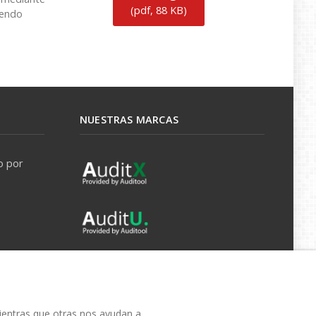
(
pdf,
88 KB
)
iendo
NUESTRAS MARCAS
o por
mientras que otras nos ayudan a