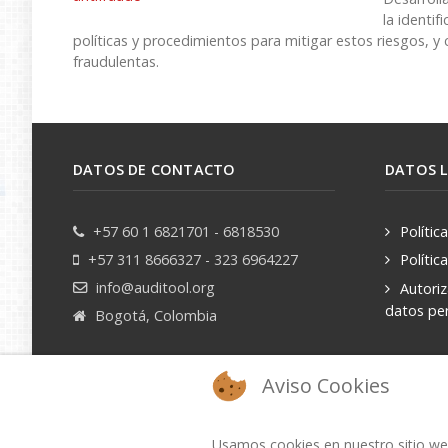
la identif
políticas y procedimientos para mitigar estos riesgos, y
fraudulentas.
DATOS DE CONTACTO
DATOS 
+57 60 1 6821701 - 6818530
Polític
+57 311 8666327 - 323 6964227
Polític
info@auditool.org
Autori
datos pe
Bogotá, Colombia
Aviso Cookies
Usamos cookies en nuestro sitio web