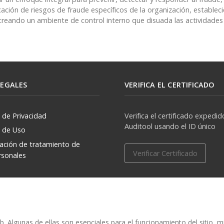
icación de riesgos de fraude específicos de la organización, establec
 creando un ambiente de control interno que disuada las actividades
LEGALES
VERIFICA EL CERTIFICADO
a de Privacidad
Verifica el certificado expedid
Auditool usando el ID único
a de Uso
zación de tratamiento de
Verificar Certificado
rsonales
. Algunas de ellas son esenciales para el funcionamiento del sitio, 