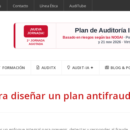
s
Contacto
Línea Ética
AudiTube
Plan de Auditoría 
¡NUEVA
JORNADA!
Basado en riesgos según las NOGAI
· Po
1ª JORNADA
y 21 nov 2026 · Vir
AGOTADA
FORMACIÓN
AUDITX
AUDIT-IA ✦
BLOG & P
ra diseñar un plan antifrau
ar un enfoque integral para prevenir, detectar y responder al fraude