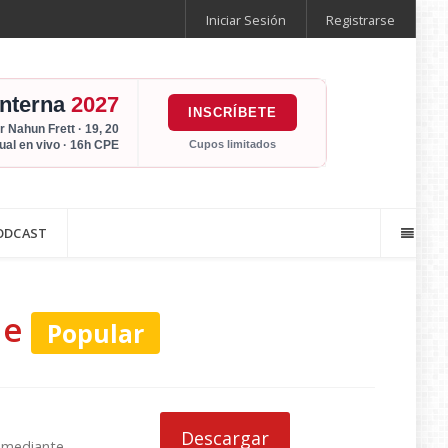
Iniciar Sesión
Registrarse
Interna
2027
INSCRÍBETE
r Nahun Frett · 19, 20
Cupos limitados
tual en vivo · 16h CPE
ODCAST
de
Popular
Descargar
, mediante