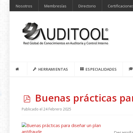
Nosotros
Membresías
Directorio
Certificacione
HERRAMIENTAS
ESPECIALIDADES
p
Buenas prácticas pa
d
Publicado el 24 Febrero 2025
f
Desarroll