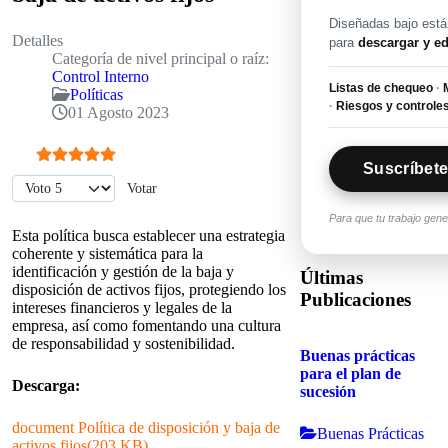
Diseñadas bajo están
Detalles
para
descargar y ed
Categoría de nivel principal o raíz:
Control Interno
Listas de chequeo
·
M
Políticas
·
Riesgos y controle
01 Agosto 2023
Suscríbete
Ratio:
5
/
5
Por favor, vote
Para que tu trabajo gen
Esta política busca establecer una estrategia
coherente y sistemática para la
identificación y gestión de la baja y
Últimas
disposición de activos fijos, protegiendo los
Publicaciones
intereses financieros y legales de la
empresa, así como fomentando una cultura
de responsabilidad y sostenibilidad.
Buenas prácticas
para el plan de
Descarga:
sucesión
document
Política de disposición y baja de
Buenas Prácticas
activos fijos
(
203 KB
)