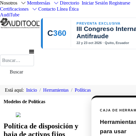
Nosotros
Membresías
Directorio
Iniciar Sesión
Registrarse
Certificaciones
Contacto
Línea Ética
AudiTube
PREVENTA EXCLUSIVA
III Congreso Intern
C
360
Antifraude
22 y 23 oct 2026 · Quito, Ecuador
Buscar
Buscar
Está aquí:
Inicio
Herramientas
Políticas
Modelos de Políticas
CAJA DE HERRA
Herramientas 
Política de disposición y
para usar
baja de activos fijos