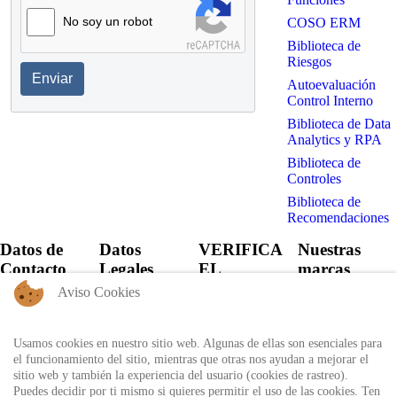
No soy un robot
COSO ERM
Biblioteca de
Riesgos
Enviar
Autoevaluación
Control Interno
Biblioteca de Data
Analytics y RPA
Biblioteca de
Controles
Biblioteca de
Recomendaciones
Datos de
Datos
VERIFICA
Nuestras
Contacto
Legales
EL
marcas
CERTIFICADO
Aviso Cookies
+57 60 1
Política de
6821701 -
Privacidad
Verifica el
6818530
certificado
Usamos cookies en nuestro sitio web. Algunas de ellas son esenciales para
Política de
+57 311
expedido por
el funcionamiento del sitio, mientras que otras nos ayudan a mejorar el
Uso
8666327 - 323
Auditool usando
sitio web y también la experiencia del usuario (cookies de rastreo).
6964227
Autorización
el ID único
Puedes decidir por ti mismo si quieres permitir el uso de las cookies. Ten