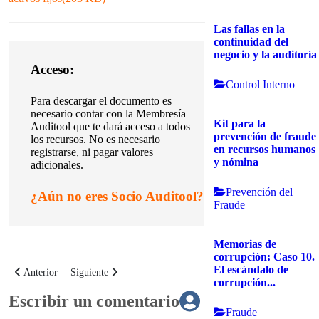
Las fallas en la
continuidad del
negocio y la auditoría
Acceso:
Control Interno
Para descargar el documento es
necesario contar con la Membresía
Kit para la
Auditool que te dará acceso a todos
prevención de fraude
los recursos. No es necesario
en recursos humanos
registrarse, ni pagar valores
y nómina
adicionales.
Prevención del
¿
Aún no eres Socio Auditool?
Fraude
Memorias de
corrupción: Caso 10.
El escándalo de
Artículo anterior: Política de mantenimiento preventivo y correctivo de acti
Artículo siguiente: Política de control de cambios en el Sist
Anterior
Siguiente
corrupción...
Escribir un comentario
Fraude