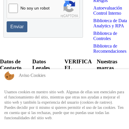
Riesgos
Autoevaluación
No soy un robot
Control Interno
Biblioteca de Data
Analytics y RPA
Enviar
Biblioteca de
Controles
Biblioteca de
Recomendaciones
Datos de
Datos
VERIFICA
Nuestras
Contacto
Legales
EL
marcas
CERTIFICADO
Aviso Cookies
+57 60 1
Política de
6821701 -
Privacidad
Verifica el
6818530
certificado
Usamos cookies en nuestro sitio web. Algunas de ellas son esenciales para
Política de
+57 311
expedido por
el funcionamiento del sitio, mientras que otras nos ayudan a mejorar el
Uso
8666327 - 323
Auditool usando
sitio web y también la experiencia del usuario (cookies de rastreo).
6964227
Autorización
el ID único
Puedes decidir por ti mismo si quieres permitir el uso de las cookies. Ten
de
en cuenta que si las rechazas, puede que no puedas usar todas las
info@auditool.org
tratamiento
funcionalidades del sitio web.
Bogotá,
de datos
Verificar
Colombia
personales