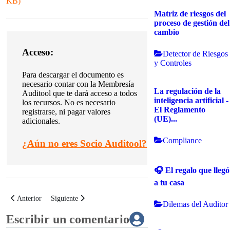
KB
)
Matriz de riesgos del
proceso de gestión del
cambio
Acceso:
Detector de Riesgos
y Controles
Para descargar el documento es
necesario contar con la Membresía
La regulación de la
Auditool que te dará acceso a todos
inteligencia artificial -
los recursos. No es necesario
El Reglamento
registrarse, ni pagar valores
(UE)...
adicionales.
Compliance
¿
Aún no eres Socio Auditool?
🎧 El regalo que llegó
a tu casa
Artículo anterior: Política para la gestión integral de los riesgos
Artículo siguiente: Herramienta para la optimización de polít
Anterior
Siguiente
Dilemas del Auditor
Escribir un comentario