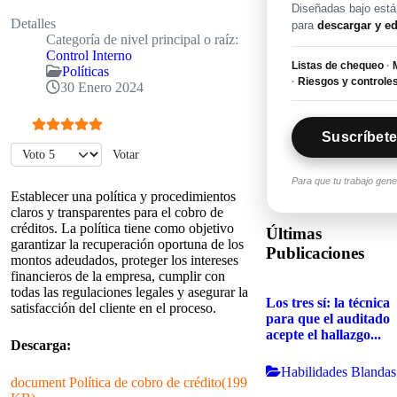
Diseñadas bajo están
Detalles
para
descargar y ed
Categoría de nivel principal o raíz:
Control Interno
Listas de chequeo
·
M
Políticas
·
Riesgos y controle
30 Enero 2024
Suscríbete
Ratio:
5
/
5
Por favor, vote
Para que tu trabajo gen
Establecer una política y procedimientos
claros y transparentes para el cobro de
créditos. La política tiene como objetivo
Últimas
garantizar la recuperación oportuna de los
Publicaciones
montos adeudados, proteger los intereses
financieros de la empresa, cumplir con
todas las regulaciones legales y asegurar la
Los tres sí: la técnica
satisfacción del cliente en el proceso.
para que el auditado
acepte el hallazgo...
Descarga:
Habilidades Blandas
document
Política de cobro de crédito
(
199