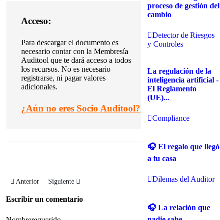
proceso de gestión del
cambio
Acceso:
Detector de Riesgos
Para descargar el documento es
y Controles
necesario contar con la Membresía
Auditool que te dará acceso a todos
los recursos. No es necesario
La regulación de la
registrarse, ni pagar valores
inteligencia artificial -
adicionales.
El Reglamento
(UE)...
¿
Aún no eres Socio Auditool?
Compliance
🎧 El regalo que llegó
a tu casa
Dilemas del Auditor
Artículo anterior: Modelo de indicadores de IT para infraestructura y opera
Artículo siguiente: Modelo de indicadores para la gestión adm
Anterior
Siguiente
Escribir un comentario
🎧 La relación que
nadie sabe
Nombre
requerido