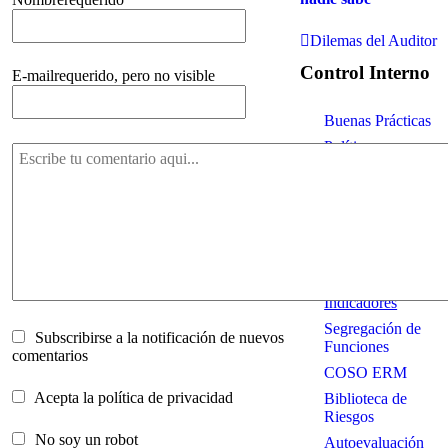
Dilemas del Auditor
Control Interno
E-mail
requerido, pero no visible
Buenas Prácticas
Políticas
Riesgos y Matrices
Informes
Cuestionarios
Guías y Modelos
COSO 2013
Indicadores
Segregación de
Subscribirse a la notificación de nuevos
Funciones
comentarios
COSO ERM
Acepta la política de privacidad
Biblioteca de
Riesgos
No soy un robot
Autoevaluación