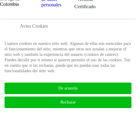
Colombia
personales
Certificado
BIBLIOTECA AUDITOOL -
Aviso Cookies
ISSN: 2665-1696 y 2665-3508
Usamos cookies en nuestro sitio web. Algunas de ellas son esenciales para
el funcionamiento del sitio, mientras que otras nos ayudan a mejorar el
sitio web y también la experiencia del usuario (cookies de rastreo).
Puedes decidir por ti mismo si quieres permitir el uso de las cookies. Ten
en cuenta que si las rechazas, puede que no puedas usar todas las
funcionalidades del sitio web.
De acuerdo
Rechazar