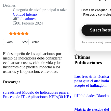
Detalles
Categoría de nivel principal o raíz:
Listas de chequeo
·
M
Control Interno
·
Riesgos y controle
Indicadores
01 Febrero 2024
Suscríbete
Ratio:
5
/
5
Por favor, vote
Para que tu trabajo gen
El desempeño de las aplicaciones por
Últimas
medio de indicadores debe considerar
Publicaciones
evaluar sus costos, ciclo de vida y los
incidentes que pueden impactar a los
usuarios y la operación, entre otros.
Los tres sí: la técnica
para que el auditado
Descarga:
acepte el hallazgo...
spreadsheet
Modelo de Indicadores para el
Habilidades Blandas
Proceso de IT - Aplicaciones KPI's
(
30 KB
)
Matriz de riesgos del