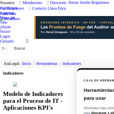
Iniciar Sesión
Registrarse
Nosotros
Membresías
Directorio
Así Somos
Certificaciones
Contacto
Línea Ética
Editorial
AudiTube
Mapa del
Sitio
PROGRAMA INTENSIVO · 8H CPE · VIRTUA
¡Hazte
Las
Pruebas de Fuego
del Auditor a
Socio!
Por
Hervé Gloaguen
· 01 y 02 de octubre
Logos
Glosario
Buscar
Buscar
Está aquí:
Inicio
Herramientas
Indicadores
Indicadores
CAJA DE HERRA
Herramientas 
Modelo de Indicadores
para usar
para el Proceso de IT -
Aplicaciones KPI's
Diseñadas bajo están
para
descargar y ed