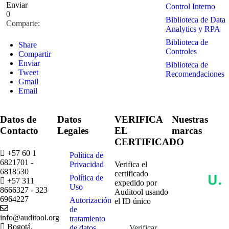
Enviar
Control Interno
0
Biblioteca de Data
Comparte:
Analytics y RPA
Biblioteca de
Share
Controles
Compartir
Enviar
Biblioteca de
Tweet
Recomendaciones
Gmail
Email
Datos de
Datos
VERIFICA
Nuestras
Contacto
Legales
EL
marcas
CERTIFICADO
+57 60 1
Política de
6821701 -
Privacidad
Verifica el
6818530
certificado
Política de
+57 311
expedido por
Uso
8666327 - 323
Auditool usando
6964227
Autorización
el ID único
de
info@auditool.org
tratamiento
Bogotá,
de datos
Verificar