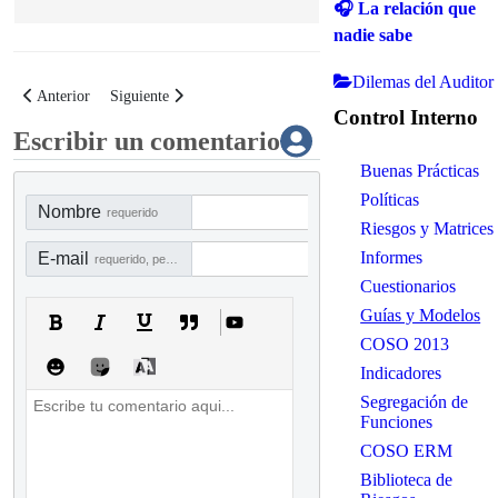
🎧 La relación que
nadie sabe
Dilemas del Auditor
Artículo anterior: Guía de implementación de un sistema de control intern
Artículo siguiente: Modelo de gestión, diseño y control de ri
Anterior
Siguiente
Control Interno
Escribir un comentario
Buenas Prácticas
Políticas
Nombre
requerido
Riesgos y Matrices
Informes
E-mail
requerido, pero no visible
Cuestionarios
Guías y Modelos
COSO 2013
Indicadores
Segregación de
Funciones
COSO ERM
Biblioteca de