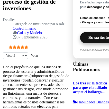
proceso de gestión de
Diseñadas bajo están
para
descargar y ed
inversiones
Listas de chequeo
·
M
Detalles
·
Riesgos y controle
Categoría de nivel principal o raíz:
Control Interno
Guías y Modelos
07 Septiembre 2023
Suscríbete
Para que tu trabajo gen
Ratio:
5
/
5
Por favor, vote
Últimas
Con el propósito de que los dueños del
Publicaciones
proceso de tesorería y administración de
riesgo financiero (subproceso de gestión de
inversiones) puedan observar y ejecutar
Los tres sí: la técnica
adecuadamente este proceso, además de
para que el auditado
gestionar sus riesgos, este modelo propone
acepte el hallazgo...
un flujograma, una matriz de riesgos y
controles, y una narrativa. Con estas
Habilidades Blandas
herramientas es posible determinar si los
controles actuales son efectivos para