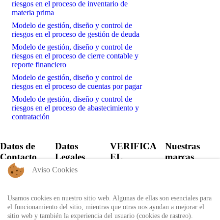
riesgos en el proceso de inventario de
materia prima
Modelo de gestión, diseño y control de
riesgos en el proceso de gestión de deuda
Modelo de gestión, diseño y control de
riesgos en el proceso de cierre contable y
reporte financiero
Modelo de gestión, diseño y control de
riesgos en el proceso de cuentas por pagar
Modelo de gestión, diseño y control de
riesgos en el proceso de abastecimiento y
contratación
Datos de
Datos
VERIFICA
Nuestras
Contacto
Legales
EL
marcas
CERTIFICADO
Aviso Cookies
+57 60 1
Política de
6821701 -
Privacidad
Verifica el
6818530
certificado
Usamos cookies en nuestro sitio web. Algunas de ellas son esenciales para
Política de
+57 311
expedido por
el funcionamiento del sitio, mientras que otras nos ayudan a mejorar el
Uso
8666327 - 323
Auditool usando
sitio web y también la experiencia del usuario (cookies de rastreo).