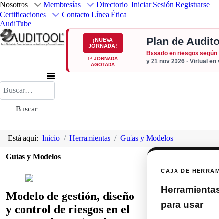
Nosotros
Membresías
Directorio
Iniciar Sesión
Registrarse
Certificaciones
Contacto
Línea Ética
AudiTube
Plan de Audito
¡NUEVA
JORNADA!
Basado en riesgos según
1ª JORNADA
y 21 nov 2026 · Virtual en
AGOTADA
Buscar
Buscar
Está aquí:
Inicio
Herramientas
Guías y Modelos
Guías y Modelos
CAJA DE HERRA
Herramientas 
Modelo de gestión, diseño
para usar
y control de riesgos en el