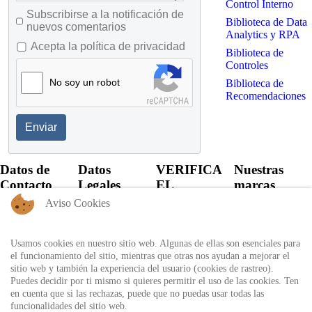
Control Interno
Subscribirse a la notificación de
Biblioteca de Data
nuevos comentarios
Analytics y RPA
Acepta la política de privacidad
Biblioteca de
Controles
No soy un robot
Biblioteca de
Recomendaciones
Enviar
Datos de
Datos
VERIFICA
Nuestras
Contacto
Legales
EL
marcas
CERTIFICADO
Aviso Cookies
+57 60 1
Política de
6821701 -
Privacidad
Verifica el
6818530
certificado
Usamos cookies en nuestro sitio web. Algunas de ellas son esenciales para
Política de
+57 311
expedido por
el funcionamiento del sitio, mientras que otras nos ayudan a mejorar el
Uso
8666327 - 323
Auditool usando
sitio web y también la experiencia del usuario (cookies de rastreo).
6964227
Autorización
el ID único
Puedes decidir por ti mismo si quieres permitir el uso de las cookies. Ten
de
en cuenta que si las rechazas, puede que no puedas usar todas las
info@auditool.org
tratamiento
funcionalidades del sitio web.