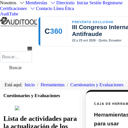
Nosotros
Membresías
Directorio
Iniciar Sesión
Registrarse
Certificaciones
Contacto
Línea Ética
AudiTube
PREVENTA EXCLUSIVA
III Congreso Intern
C
360
Antifraude
22 y 23 oct 2026 · Quito, Ecuador
Buscar
Buscar
Está aquí:
Inicio
Herramientas
Cuestionarios y Evaluaciones
Cuestionarios y Evaluaciones
CAJA DE HERRA
Herramientas 
Lista de actividades para
para usar
la actualización de los