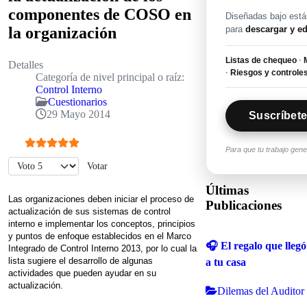
componentes de COSO en
Diseñadas bajo están
para
descargar y ed
la organización
Listas de chequeo
·
M
Detalles
·
Riesgos y controle
Categoría de nivel principal o raíz:
Control Interno
Cuestionarios
29 Mayo 2014
Suscríbete
Para que tu trabajo gen
Ratio:
5
/
5
Por favor, vote
Últimas
Las organizaciones deben iniciar el proceso de
Publicaciones
actualización de sus sistemas de control
interno e implementar los conceptos, principios
y puntos de enfoque establecidos en el Marco
🎧 El regalo que llegó
Integrado de Control Interno 2013, por lo cual la
lista sugiere el desarrollo de algunas
a tu casa
actividades que pueden ayudar en su
actualización.
Dilemas del Auditor