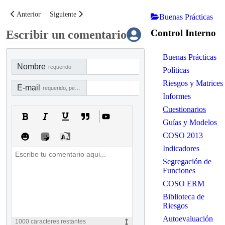
Artículo anterior: Lista de verificación de los componentes de COSO III
Artículo siguiente: Lista de chequeo para la identificación de 
Anterior
Siguiente
Buenas Prácticas
Control Interno
Escribir un comentario
Buenas Prácticas
Nombre
requerido
Políticas
Riesgos y Matrices
E-mail
requerido, pero no visible
Informes
Cuestionarios
Guías y Modelos
COSO 2013
Indicadores
Segregación de
Funciones
COSO ERM
Biblioteca de
Riesgos
Autoevaluación
1000
caracteres restantes